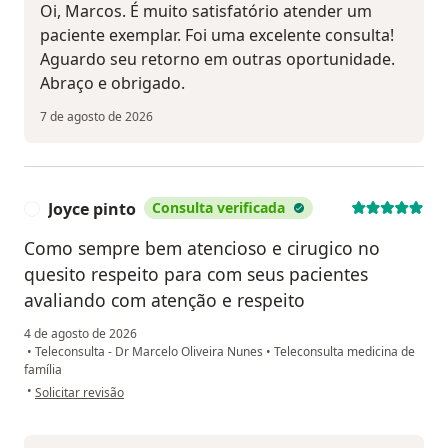
Oi, Marcos. É muito satisfatório atender um
paciente exemplar. Foi uma excelente consulta!
Aguardo seu retorno em outras oportunidade.
Abraço e obrigado.
7 de agosto de 2026
Joyce pinto
Consulta verificada
J
Como sempre bem atencioso e cirugico no
quesito respeito para com seus pacientes
avaliando com atenção e respeito
4 de agosto de 2026
•
Teleconsulta - Dr Marcelo Oliveira Nunes
•
Teleconsulta medicina de
família
na opinião do utilizador Joyce pinto
•
Solicitar revisão