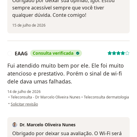
Obrigado por deixar sua opinião, Igor. Estou
sempre acessível sempre que você tiver
qualquer dúvida. Conte comigo!
15 de julho de 2026
EAAG
Consulta verificada
E
Fui atendido muito bem por ele. Ele foi muito
atencioso e prestativo. Porém o sinal de wi-fi
dele dava umas falhadas.
14 de julho de 2026
•
Teleconsulta - Dr Marcelo Oliveira Nunes
•
Teleconsulta dermatologia
na opinião do utilizador EAAG
•
Solicitar revisão
Dr. Marcelo Oliveira Nunes
Obrigado por deixar sua avaliação. O Wi-Fi será