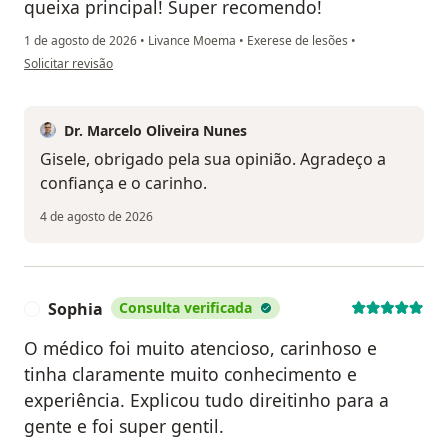
queixa principal! Super recomendo!
1 de agosto de 2026
•
Livance Moema
•
Exerese de lesões
•
na opinião do utilizador Gisele Rocha
Solicitar revisão
Dr. Marcelo Oliveira Nunes
Gisele, obrigado pela sua opinião. Agradeço a
confiança e o carinho.
4 de agosto de 2026
Sophia
Consulta verificada
S
O médico foi muito atencioso, carinhoso e
tinha claramente muito conhecimento e
experiência. Explicou tudo direitinho para a
gente e foi super gentil.