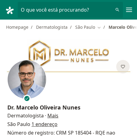
Men
O que você está procurando?
Homepage
Dermatologista
São Paulo
Marcelo Oliv
Mudar de cidade
Dr.
Marcelo Oliveira Nunes
sobre as especializações
Dermatologista
·
Mais
São Paulo
1 endereço
Número de registro: CRM SP 185404 - RQE nao