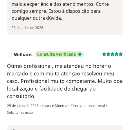
mais a experiência dos atendimentos. Conte
comigo sempre. Estou à disposição para
qualquer outra dúvida.
30 de julho de 2026
Willians
Consulta verificada
W
Ótimo profissional, me atendeu no horário
marcado e com muita atenção resolveu meu
caso. Profissional muito competente. Muito boa
localização e facilidade de chegar ao
consultório.
25 de julho de 2026
•
Livance Moema
•
Cirurgia ambulatorial
•
na opinião do utilizador Willians
Solicitar revisão