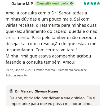
Daiane M.P
Consulta verificada
D
Amei a consulta com o Dr.! Sanou todas a
minhas dúvidas e um pouco mais. Sai com
várias receitas, diretamente para minhas duas
queixas: afinamento do cabelo, queda e o não
crescimento. Para pele também, não deixou a
desejar sai com a resolução do que estava me
incomodando. Com certeza voltarei!
Minha irmã que estava acompanho acabou
fazendo a consulta também. Amou!
29 de julho de 2026
•
Livance Moema
•
Tratamento para acne
•
na opinião do utilizador Daiane M.P
Solicitar revisão
Dr. Marcelo Oliveira Nunes
Daiane, obrigado por deixar a sua opinião. Ela é
importante para que eu possa melhorar ainda