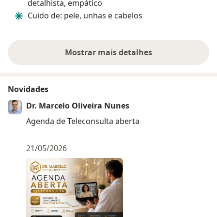
detalhista, empático
explica tudo c
Cuido de: pele, unhas e cabelos
todas as dúvi
muito mais seg
tratamento. Pas
Mostrar mais detalhes
sobre a experiência
Novidades
Dr. Marcelo Oliveira Nunes
Agenda de Teleconsulta aberta
21/05/2026