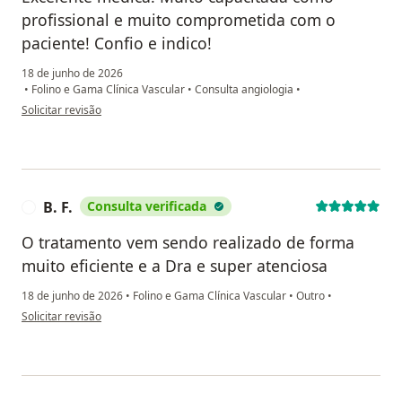
profissional e muito comprometida com o
paciente! Confio e indico!
18 de junho de 2026
•
Folino e Gama Clínica Vascular
•
Consulta angiologia
•
na opinião do utilizador Rayanna
Solicitar revisão
B. F.
Consulta verificada
B
O tratamento vem sendo realizado de forma
muito eficiente e a Dra e super atenciosa
18 de junho de 2026
•
Folino e Gama Clínica Vascular
•
Outro
•
na opinião do utilizador B. F.
Solicitar revisão