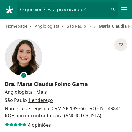
Men
O que você está procurando?
Homepage
Angiologista
São Paulo
Maria Claudia F
Mudar de cidade
Dra.
Maria Claudia Folino Gama
sobre as especializações
Angiologista
·
Mais
São Paulo
1 endereço
Número de registro: CRM:SP 139366 - RQE Nº: 49841 -
RQE nao encontrado para (ANGIOLOGISTA)
4 opiniões