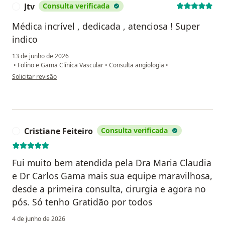
Jtv
Consulta verificada
J
Médica incrível , dedicada , atenciosa ! Super
indico
13 de junho de 2026
•
Folino e Gama Clínica Vascular
•
Consulta angiologia
•
na opinião do utilizador Jtv
Solicitar revisão
Cristiane Feiteiro
Consulta verificada
C
Fui muito bem atendida pela Dra Maria Claudia
e Dr Carlos Gama mais sua equipe maravilhosa,
desde a primeira consulta, cirurgia e agora no
pós. Só tenho Gratidão por todos
4 de junho de 2026