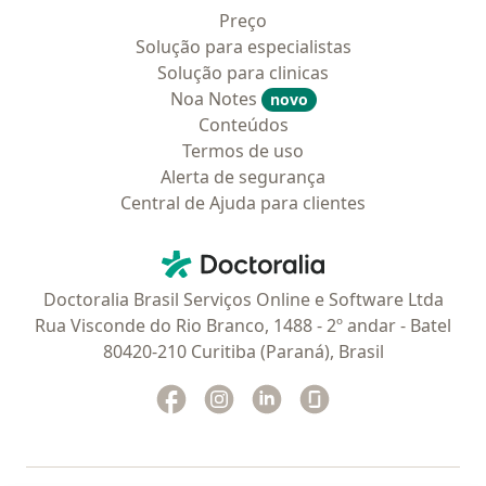
Preço
Solução para especialistas
Solução para clinicas
Noa Notes
novo
Conteúdos
Termos de uso
Alerta de segurança
Central de Ajuda para clientes
Contato
Doctoralia - Homepage
Doctoralia Brasil Serviços Online e Software Ltda
Rua Visconde do Rio Branco, 1488 - 2º andar - Batel
80420-210 Curitiba (Paraná), Brasil
Facebook
abre num novo separador
Instagram
abre num novo separador
Linkedin
abre num novo separad
Glassdoor
abre num novo se