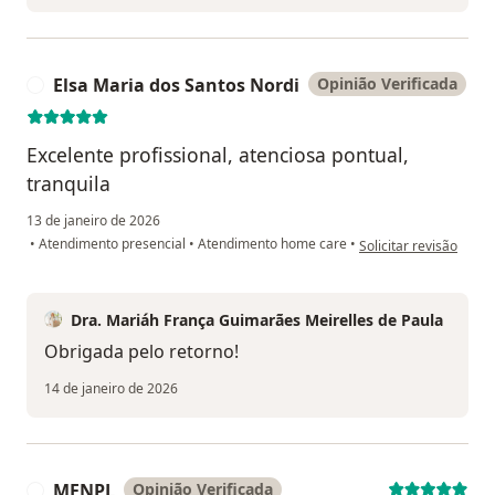
Elsa Maria dos Santos Nordi
Opinião Verificada
E
Excelente profissional, atenciosa pontual,
tranquila
13 de janeiro de 2026
na opinião do utilizad
•
Atendimento presencial
•
Atendimento home care
•
Solicitar revisão
Dra. Mariáh França Guimarães Meirelles de Paula
Obrigada pelo retorno!
14 de janeiro de 2026
MFNPL
Opinião Verificada
M