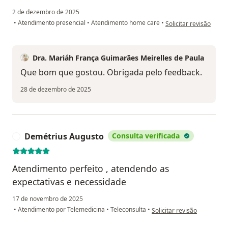
2 de dezembro de 2025
na opinião do utilizad
•
Atendimento presencial
•
Atendimento home care
•
Solicitar revisão
Dra. Mariáh França Guimarães Meirelles de Paula
Que bom que gostou. Obrigada pelo feedback.
28 de dezembro de 2025
Demétrius Augusto
Consulta verificada
D
Atendimento perfeito , atendendo as
expectativas e necessidade
17 de novembro de 2025
na opinião do utilizador D
•
Atendimento por Telemedicina
•
Teleconsulta
•
Solicitar revisão