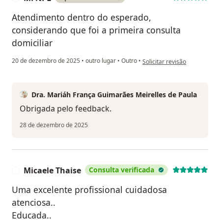
Atendimento dentro do esperado,
considerando que foi a primeira consulta
domiciliar
na opinião do utilizador MF
20 de dezembro de 2025
•
outro lugar
•
Outro
•
Solicitar revisão
Dra. Mariáh França Guimarães Meirelles de Paula
Obrigada pelo feedback.
28 de dezembro de 2025
Micaele Thaise
Consulta verificada
M
Uma excelente profissional cuidadosa
atenciosa..
Educada..