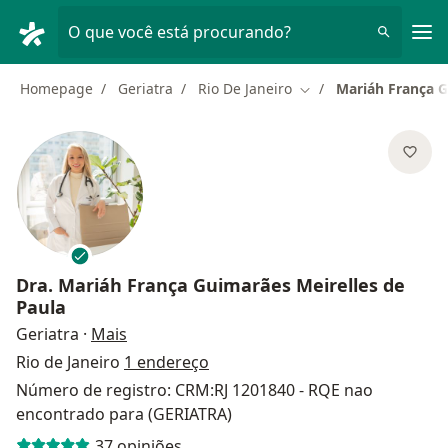
Men
O que você está procurando?
Homepage
Geriatra
Rio De Janeiro
Mariáh França G
Mudar de cidade
Dra.
Mariáh França Guimarães Meirelles de
Paula
sobre as especializações
Geriatra
·
Mais
Rio de Janeiro
1 endereço
Número de registro: CRM:RJ 1201840 - RQE nao
encontrado para (GERIATRA)
37 opiniões