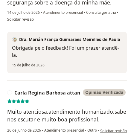
segurança sobre a doença da minha mãe.
14 de julho de 2026
•
Atendimento presencial
•
Consulta geriatria
•
na opinião do utilizador Luciano Bicchieri Medeiros
Solicitar revisão
Dra. Mariáh França Guimarães Meirelles de Paula
Obrigada pelo feedback! Foi um prazer atendê-
la.
15 de julho de 2026
Carla Regina Barbosa attan
Opinião Verificada
C
Muito atenciosa,atendimento humanizado,sabe
nos escutar e muito boa profissional.
na opinião do utiliz
26 de junho de 2026
•
Atendimento presencial
•
Outro
•
Solicitar revisão