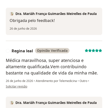
Dra. Mariáh França Guimarães Meirelles de Paula
Obrigada pelo feedback!
26 de junho de 2026
Regina leal
Opinião Verificada
R
Médica maravilhosa, super atenciosa e
altamente qualificada.Vem contribuindo
bastante na qualidade de vida da minha mãe.
26 de junho de 2026
•
Atendimento por Telemedicina
•
Outro
•
na opinião do utilizador Regina leal
Solicitar revisão
Dra. Mariáh França Guimarães Meirelles de Paula