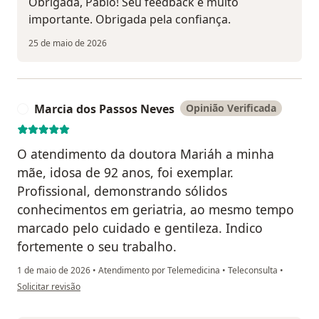
Obrigada, Pablo! Seu feedback é muito
importante. Obrigada pela confiança.
25 de maio de 2026
Marcia dos Passos Neves
Opinião Verificada
M
O atendimento da doutora Mariáh a minha
mãe, idosa de 92 anos, foi exemplar.
Profissional, demonstrando sólidos
conhecimentos em geriatria, ao mesmo tempo
marcado pelo cuidado e gentileza. Indico
fortemente o seu trabalho.
1 de maio de 2026
•
Atendimento por Telemedicina
•
Teleconsulta
•
na opinião do utilizador Marcia dos Passos Neves
Solicitar revisão