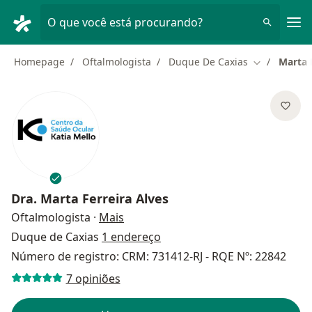
Men
O que você está procurando?
Homepage
Oftalmologista
Duque De Caxias
Marta 
Mudar de ci
Dra.
Marta Ferreira Alves
sobre as especializações
Oftalmologista
·
Mais
Duque de Caxias
1 endereço
Número de registro: CRM: 731412-RJ - RQE Nº: 22842
7 opiniões