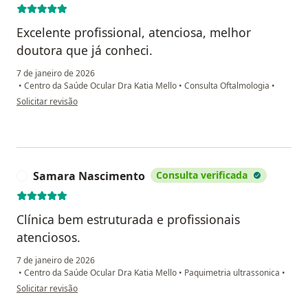
Excelente profissional, atenciosa, melhor
doutora que já conheci.
7 de janeiro de 2026
•
Centro da Saúde Ocular Dra Katia Mello
•
Consulta Oftalmologia
•
na opinião do utilizador Maria do Carmo
Solicitar revisão
Samara Nascimento
Consulta verificada
S
Clínica bem estruturada e profissionais
atenciosos.
7 de janeiro de 2026
•
Centro da Saúde Ocular Dra Katia Mello
•
Paquimetria ultrassonica
•
na opinião do utilizador Samara Nascimento
Solicitar revisão