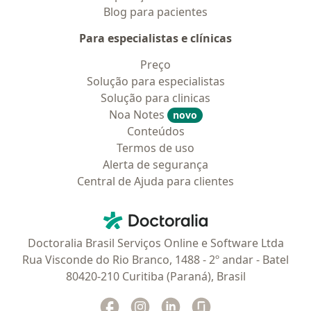
Blog para pacientes
Para especialistas e clínicas
Preço
Solução para especialistas
Solução para clinicas
Noa Notes
novo
Conteúdos
Termos de uso
Alerta de segurança
Central de Ajuda para clientes
Contato
Doctoralia - Homepage
Doctoralia Brasil Serviços Online e Software Ltda
Rua Visconde do Rio Branco, 1488 - 2º andar - Batel
80420-210 Curitiba (Paraná), Brasil
Facebook
abre num novo separador
Instagram
abre num novo separador
Linkedin
abre num novo separad
Glassdoor
abre num novo se