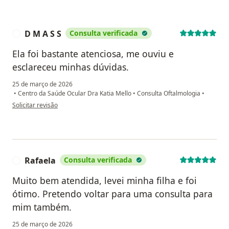
D M A S S
Consulta verificada
D
Ela foi bastante atenciosa, me ouviu e
esclareceu minhas dúvidas.
25 de março de 2026
•
Centro da Saúde Ocular Dra Katia Mello
•
Consulta Oftalmologia
•
na opinião do utilizador D M A S S
Solicitar revisão
Rafaela
Consulta verificada
R
Muito bem atendida, levei minha filha e foi
ótimo. Pretendo voltar para uma consulta para
mim também.
25 de março de 2026