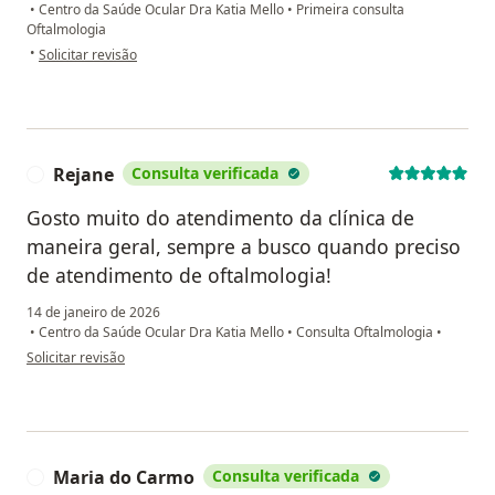
•
Centro da Saúde Ocular Dra Katia Mello
•
Primeira consulta
Oftalmologia
na opinião do utilizador Rafaela
•
Solicitar revisão
Rejane
Consulta verificada
R
Gosto muito do atendimento da clínica de
maneira geral, sempre a busco quando preciso
de atendimento de oftalmologia!
14 de janeiro de 2026
•
Centro da Saúde Ocular Dra Katia Mello
•
Consulta Oftalmologia
•
na opinião do utilizador Rejane
Solicitar revisão
Maria do Carmo
Consulta verificada
M