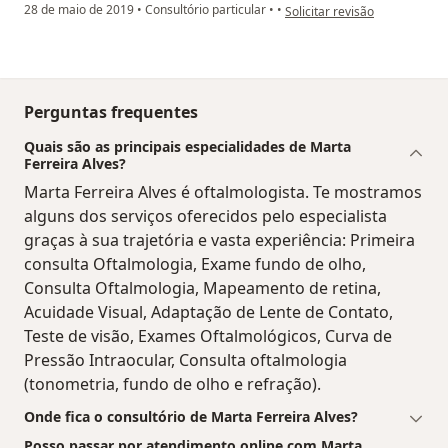
na opinião do utilizador Sua c
28 de maio de 2019
•
Consultório particular
•
•
Solicitar revisão
Perguntas frequentes
Quais são as principais especialidades de Marta
Ferreira Alves?
Marta Ferreira Alves é oftalmologista. Te mostramos
alguns dos serviços oferecidos pelo especialista
graças à sua trajetória e vasta experiência: Primeira
consulta Oftalmologia, Exame fundo de olho,
Consulta Oftalmologia, Mapeamento de retina,
Acuidade Visual, Adaptação de Lente de Contato,
Teste de visão, Exames Oftalmológicos, Curva de
Pressão Intraocular, Consulta oftalmologia
(tonometria, fundo de olho e refração).
Onde fica o consultório de Marta Ferreira Alves?
Posso passar por atendimento online com Marta