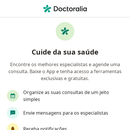
Men
Oftalmologista • Duque de Caxias, Rio de Janeiro RJ
Filtros
Convênio:
NUCLEP
Oftalmologistas NUCLEP em Duque de
Cuide da sua saúde
Caxias
Encontre os melhores especialistas e agende uma
consulta. Baixe o App e tenha acesso a ferramentas
exclusivas e gratuitas.
Organize as suas consultas de um jeito
simples
Envie mensagens para os especialistas
First Class
Dra. Katia Mello
·
Mais
Oftalmologista
Receba notificações