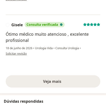
Gisele
Consulta verificada
G
Ótimo médico muito atencioso , excelente
profissional
18 de junho de 2026
•
Urologia Vida
•
Consulta Urologia
•
na opinião do utilizador Gisele
Solicitar revisão
Veja mais
opiniões acima
Dúvidas respondidas