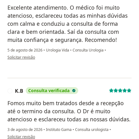
Excelente atendimento. O médico foi muito
atencioso, esclareceu todas as minhas dúvidas
com calma e conduziu a consulta de forma
clara e bem orientada. Saí da consulta com
muita confiança e segurança. Recomendo!
5 de agosto de 2026
•
Urologia Vida
•
Consulta Urologia
•
na opinião do utilizador Daniela
Solicitar revisão
K.B
Consulta verificada
K
Fomos muito bem tratados desde a recepção
até o termino da consulta. O Dr é muito
atencioso e esclareceu todas as nossas dúvidas.
3 de agosto de 2026
•
Instituto Gama
•
Consulta urologista
•
na opinião do utilizador K.B
Solicitar revisão