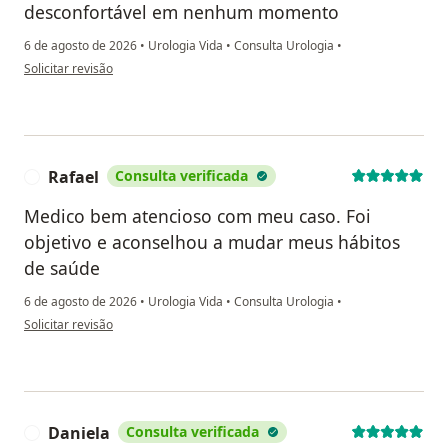
desconfortável em nenhum momento
6 de agosto de 2026
•
Urologia Vida
•
Consulta Urologia
•
na opinião do utilizador Daniel de Souza
Solicitar revisão
Rafael
Consulta verificada
R
Medico bem atencioso com meu caso. Foi
objetivo e aconselhou a mudar meus hábitos
de saúde
6 de agosto de 2026
•
Urologia Vida
•
Consulta Urologia
•
na opinião do utilizador Rafael
Solicitar revisão
Daniela
Consulta verificada
D