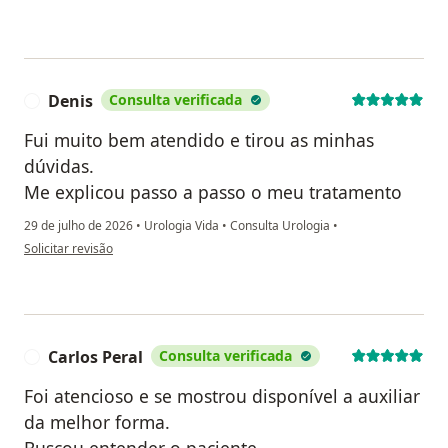
Denis
Consulta verificada
D
Fui muito bem atendido e tirou as minhas
dúvidas.
Me explicou passo a passo o meu tratamento
29 de julho de 2026
•
Urologia Vida
•
Consulta Urologia
•
na opinião do utilizador Denis
Solicitar revisão
Carlos Peral
Consulta verificada
C
Foi atencioso e se mostrou disponível a auxiliar
da melhor forma.
Buscou entender o paciente.