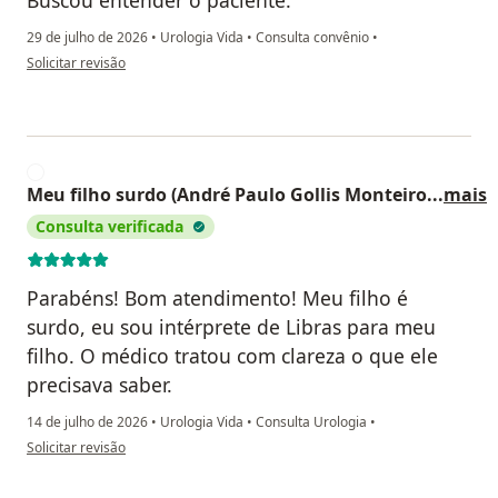
29 de julho de 2026
•
Urologia Vida
•
Consulta convênio
•
na opinião do utilizador Carlos Peral
Solicitar revisão
M
Meu filho surdo (André Paulo Gollis Monteiro
...
mais
Consulta verificada
Parabéns! Bom atendimento! Meu filho é
surdo, eu sou intérprete de Libras para meu
filho. O médico tratou com clareza o que ele
precisava saber.
14 de julho de 2026
•
Urologia Vida
•
Consulta Urologia
•
na opinião do utilizador Meu filho surdo (André Paulo Gollis Monteiro). Sou p
Solicitar revisão