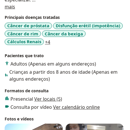
Sobre mim
mais
Principais doenças tratadas
A Urologia me fascinou por possuir uma ampla
Câncer de próstata
Disfunção erétil (impotência)
variedade de sub-especialidades, com possibilidades
Câncer de rim
Câncer da bexiga
diversas de tratamentos. Há opções de cirurgias
abertas, endoscópicas, por videolaparoscopia e
a11y_sr_more_diseases
Cálculos Renais
+4
principalmente com campo para cirurgias robóticas. É
uma área em constante evolução.
Pacientes que trato
Adultos (Apenas em alguns endereços)
Formações:
Crianças a partir dos 8 anos de idade (Apenas em
alguns endereços)
Graduação em Medicina na Faculdade de Mogi das
Cruzes - 2010 a 2015;
Formatos de consulta
Residência Médica de Cirurgia Geral, pelo Hospital do
Presencial
Ver locais (5)
Servidor Público Estadual – IAMSPE – 2016 a 2018;
Consulta por vídeo
Ver calendário online
Residência Médica de Urologia, pelo Hospital do
Servidor Público Estadual – IAMSPE – fev/2018 a
Fotos e vídeos
fev/2021.