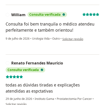
William
Consulta verificada
W
Consulta foi bem tranquila o médico atendeu
perfeitamente e também orientou!
na opinião do utilizador William
9 de julho de 2026
•
Urologia Vida
•
Outro
•
Solicitar revisão
Renato Fernandes Maurício
R
Consulta verificada
todas as dúvidas tiradas e explicações
atendidas as espctativas
29 de junho de 2026
•
Instituto Gama
•
Prostatectomia Por Cancer
•
na opinião do utilizador Renato Fernandes Maurício
Solicitar revisão