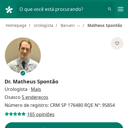
Men
O que você está procurando?
Homepage
Urologista
Barueri
Matheus Spontão
Mudar de cidade
Dr.
Matheus Spontão
sobre as especializações
Urologista
·
Mais
Osasco
5 endereços
Número de registro: CRM SP 176480 RQE Nº: 95854
165 opiniões