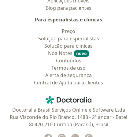
Aplicações móveis
Blog para pacientes
Para especialistas e clínicas
Preço
Solução para especialistas
Solução para clinicas
Noa Notes
novo
Conteúdos
Termos de uso
Alerta de segurança
Central de Ajuda para clientes
Contato
Doctoralia - Homepage
Doctoralia Brasil Serviços Online e Software Ltda
Rua Visconde do Rio Branco, 1488 - 2º andar - Batel
80420-210 Curitiba (Paraná), Brasil
Facebook
abre num novo separador
Instagram
abre num novo separador
Linkedin
abre num novo separad
Glassdoor
abre num novo se