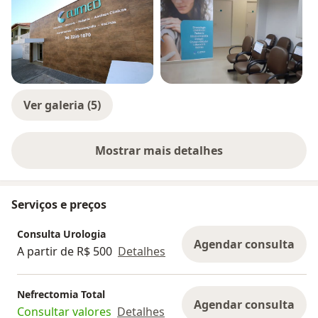
Membro da Sociedade Brasileira de Urologia
Título de especialista em Urologia, pela Sociedade
Brasileira de Urologia
Certificação em Cirurgia Robótica pela Rede D'Or São
Luiz
Ver galeria (5)
Mostrar mais detalhes
sobre a experiência
Serviços e preços
Consulta Urologia
Agendar consulta
A partir de R$ 500
Detalhes
Nefrectomia Total
Agendar consulta
Consultar valores
Detalhes