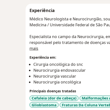
Experiência
Médico Neurologista e Neurocirurgião, sou
Medicina / Universidade Federal de São Pau
Especialista no campo da Neurocirurgia, em
responsável pelo tratamento de doenças va
Sobre mim
Acidente Vascular Cerebral.
mais
Experiência em:
Com especializações e estudos constantes,
Cirurgia oncológica do snc
Técnicas avançadas de Neurocirurgia, Mal
Neurocirurgia endovascular
Neurocirurgia Oncológica, Neuroanatomia
Neurocirurgia vascular
Neurocirurgia.
Neurocirurgia oncológica
Principais doenças tratadas
Cefaleia (dor de cabeça)
Malformações A
Glioblastoma
Fraturas Da Coluna Verte