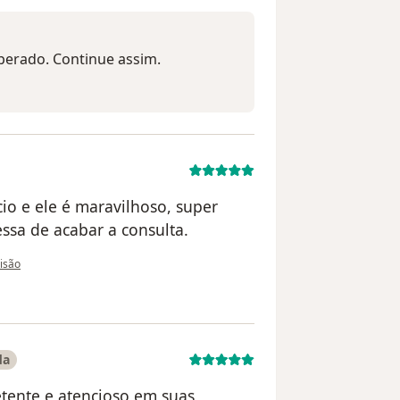
perado. Continue assim.
io e ele é maravilhoso, super
essa de acabar a consulta.
do utilizador Amanda Braga
visão
da
etente e atencioso em suas