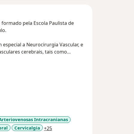
 formado pela Escola Paulista de
lo.
 especial a Neurocirurgia Vascular, e
sculares cerebrais, tais como
 está habilitado para trabalhos em
formações Arteriovenosas,
 e Técnicas Minimamente Invasivas em
rteriovenosas Intracranianas
a11y_sr_more_diseases
bral
Cervicalgia
+25