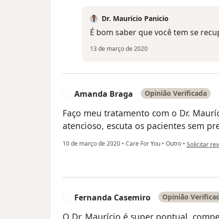
Dr. Mauricio Panicio
É bom saber que você tem se recu
13 de março de 2020
Amanda Braga
Opinião Verificada
A
Faço meu tratamento com o Dr. Mauríc
atencioso, escuta os pacientes sem pr
na opinião 
10 de março de 2020
•
Care For You
•
Outro
•
Solicitar re
Fernanda Casemiro
Opinião Verifica
F
O Dr. Maurício é super pontual, comp