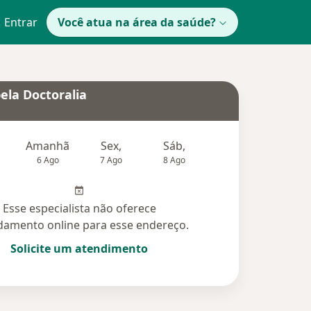
Entrar
Você atua na área da saúde?
ela Doctoralia
Amanhã
Sex,
Sáb,
Dom,
6 Ago
7 Ago
8 Ago
9 Ago
10 Ag
Esse especialista não oferece
amento online para esse endereço.
Solicite um atendimento