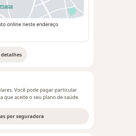
 mapa
re num novo separador
nto online neste endereço
 detalhes
bre o endereço
culares. Você pode pagar particular
ta que aceite o seu plano de saúde.
tas por seguradora