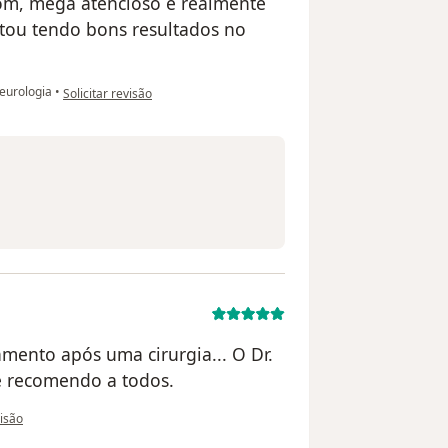
om, mega atencioso e realmente
stou tendo bons resultados no
na opinião do utilizador Katerine
eurologia
•
Solicitar revisão
mento após uma cirurgia... O Dr.
 e recomendo a todos.
do utilizador Diego Pacheco
visão