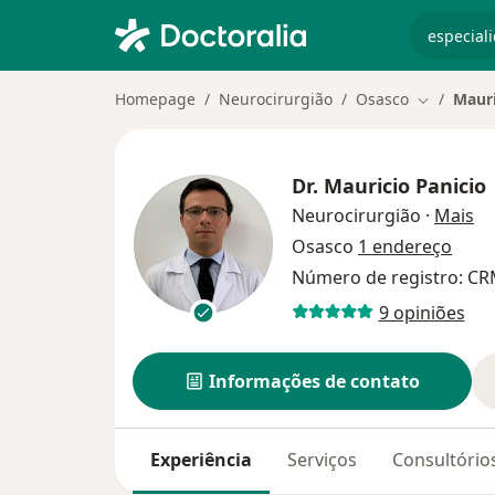
especiali
Homepage
Neurocirurgião
Osasco
Mauri
Mudar de 
Dr.
Mauricio Panicio
so
Neurocirurgião
·
Mais
Osasco
1 endereço
Número de registro: CR
9 opiniões
Informações de contato
Experiência
Serviços
Consultório