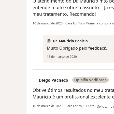
O atendimento do Dr. Mauricio mto b
entende muito sobre o assunto... Já e
meu tratamento. Recomendo!
10 de março de 2020
•
Care For You
•
Primeira consulta n
Dr. Mauricio Panicio
Muito Obrigado pelo feedback.
13 de março de 2020
Diego Pacheco
Opinião Verificada
D
Obtive ótimos resultados no meu trata
Mauricio é um profissional excelente
na opinião 
10 de março de 2020
•
Care For You
•
Outro
•
Solicitar re