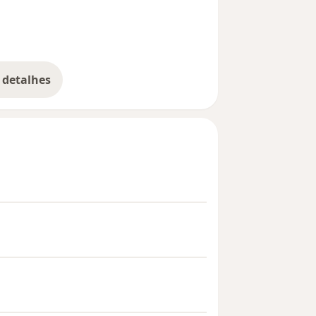
 detalhes
bre a experiência