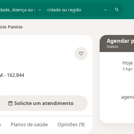
dade, doença ou nome
cidade ou região
cio Panicio
cidade
Agendar p
Inativo
bre as especializações
Hoje
5 Ago
M - 162.844
agend
Solicite um atendimento
s
Planos de saúde
Opiniões (9)