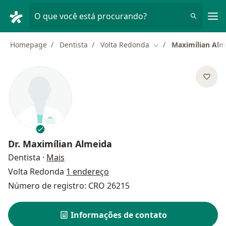
Men
O que você está procurando?
Homepage
Dentista
Volta Redonda
Maximílian Alm
Mudar de cidade
Dr.
Maximílian Almeida
sobre as especializações
Dentista
·
Mais
Volta Redonda
1 endereço
Número de registro: CRO 26215
Informações de contato