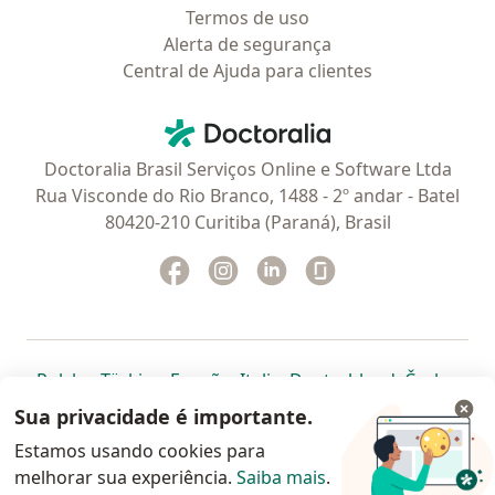
Termos de uso
Alerta de segurança
Central de Ajuda para clientes
Contato
Doctoralia - Homepage
Doctoralia Brasil Serviços Online e Software Ltda
Rua Visconde do Rio Branco, 1488 - 2º andar - Batel
80420-210 Curitiba (Paraná), Brasil
Facebook
abre num novo separador
Instagram
abre num novo separador
Linkedin
abre num novo separad
Glassdoor
abre num novo se
abre num novo separador
abre num novo separador
abre num novo separador
abre num novo separado
abre num n
abre
Polska
,
Türkiye
,
España
,
Italia
,
Deutschland
,
Česko
,
abre num novo separador
abre num novo separador
abre num novo separador
abre num novo separa
abre num no
abre n
Portugal
,
México
,
Chile
,
Brasil
,
Argentina
,
Perú
,
Sua privacidade é importante.
abre num novo separad
Colombia
Estamos usando cookies para
melhorar sua experiência.
www.doctoralia.com.br © 2026 - Agende agora sua
Saiba mais
.