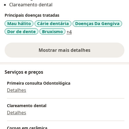
Clareamento dental
Principais doenças tratadas
Mau hálito
Cárie dentária
Doenças Da Gengiva
a11y_sr_more_diseases
Dor de dente
Bruxismo
+4
Mostrar mais detalhes
sobre a experiência
Serviços e preços
Primeira consulta Odontológica
Detalhes
Clareamento dental
Detalhes
Coroas em cerâmica