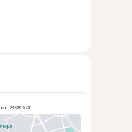
terói
24320-570
 mapa
re num novo separador