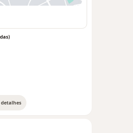
das)
 detalhes
bre o endereço