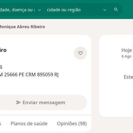
dade, doença ou nome
cidade ou região
onique Abreu Ribeiro
 de cidade
iro
Hoje
6 Ago
bre as especializações
s
M 25666 PE CRM 895059 RJ
Este
Enviar mensagem
s
Planos de saúde
Opiniões (98)