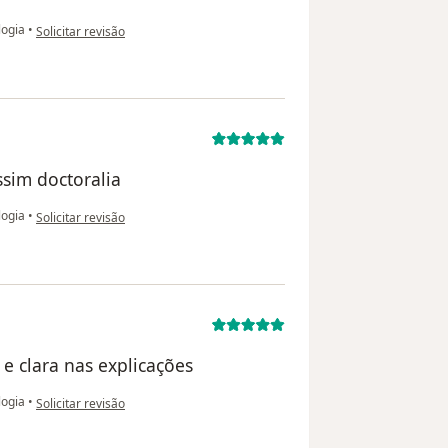
na opinião do utilizador C.B
logia
•
Solicitar revisão
ssim doctoralia
na opinião do utilizador Rita c
logia
•
Solicitar revisão
e clara nas explicações
na opinião do utilizador C.H
logia
•
Solicitar revisão