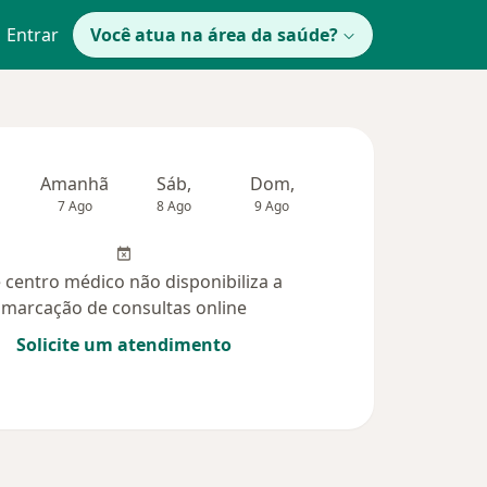
Entrar
Você atua na área da saúde?
Amanhã
Sáb,
Dom,
Segunda-feira
Ter,
7 Ago
8 Ago
9 Ago
10 Ago
11 Ag
 centro médico não disponibiliza a
marcação de consultas online
Solicite um atendimento