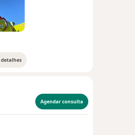
 detalhes
bre a experiência
Agendar consulta