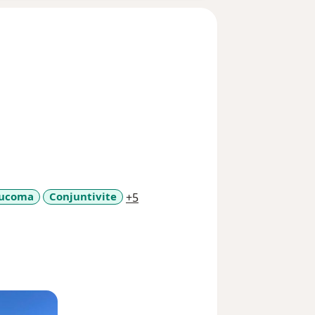
a11y_sr_more_diseases
aucoma
Conjuntivite
+5