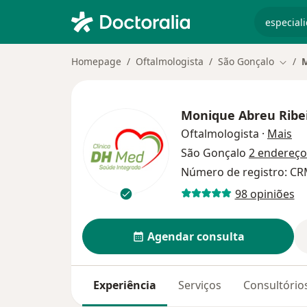
especiali
Homepage
Oftalmologista
São Gonçalo
M
Mudar
Monique Abreu Ribe
so
Oftalmologista
·
Mais
São Gonçalo
2 endereço
Número de registro: CR
98 opiniões
Agendar consulta
Experiência
Serviços
Consultório