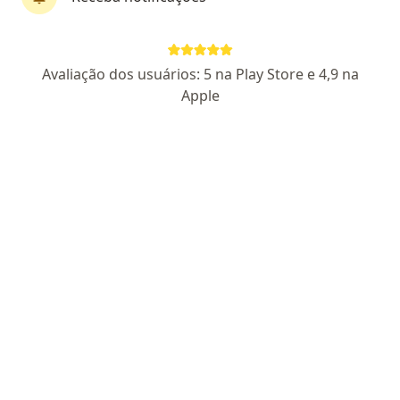
Dra. Daniela Erthal Righi Vieira
Avaliação dos usuários: 5 na Play Store e 4,9 na
·
Mais
Oftalmologista
Apple
514 opiniões
CRM 624888/RQE 12270
Especialista em oftalmologia desde o ano 2000
Graduação na Universidade Federal Fluminense,
1996
Atendo todas idades, com carinho e sem atrasos.
Pacientes fiéis
Endereço 1
Endereço 2
Av. Rui Barbosa, 29 (consultório sl 420), Niterói
•
Mapa
São Francisco - Lido Business