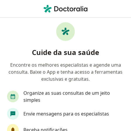
Men
Miopia • Niterói, Rio de Janeiro RJ
Filtros
• 1
Convênio
Mapa
Profissionais com experiência Miopia,
Cuide da sua saúde
Niterói
Encontre os melhores especialistas e agende uma
consulta. Baixe o App e tenha acesso a ferramentas
Qual especialização você está procurando?
exclusivas e gratuitas.
Oftalmologista
Anestesiologista
Angiolog
Organize as suas consultas de um jeito
simples
Envie mensagens para os especialistas
Receba notificações