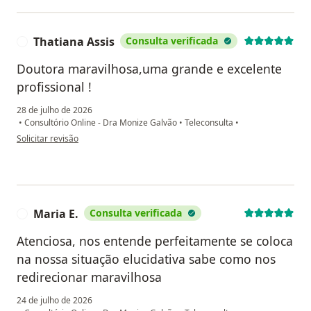
Thatiana Assis
Consulta verificada
T
Doutora maravilhosa,uma grande e excelente
profissional !
28 de julho de 2026
•
Consultório Online - Dra Monize Galvão
•
Teleconsulta
•
na opinião do utilizador Thatiana Assis
Solicitar revisão
Maria E.
Consulta verificada
M
Atenciosa, nos entende perfeitamente se coloca
na nossa situação elucidativa sabe como nos
redirecionar maravilhosa
24 de julho de 2026