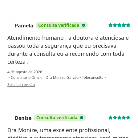
Pamela
Consulta verificada
P
Atendimento humano , a doutora é atenciosa e
passou toda a segurança que eu precisava
durante a consulta eu a recomendo com toda
certeza .
4 de agosto de 2026
•
Consultório Online - Dra Monize Galvão
•
Teleconsulta
•
na opinião do utilizador Pamela
Solicitar revisão
Denise
Consulta verificada
D
Dra Monize, uma excelente profissional,
didática e extremamente atenciosa, será minha