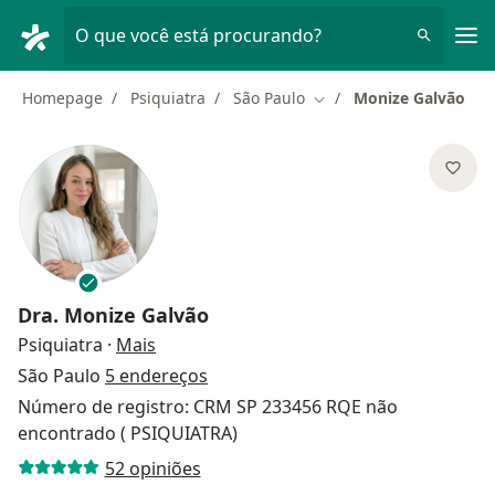
Men
O que você está procurando?
Homepage
Psiquiatra
São Paulo
Monize Galvão
Mudar de cidade
Dra.
Monize Galvão
sobre as especializações
Psiquiatra
·
Mais
São Paulo
5 endereços
Número de registro: CRM SP 233456 RQE não
encontrado ( PSIQUIATRA)
52 opiniões