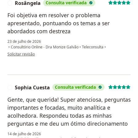
Rosângela
Consulta verificada
R
Foi objetiva em resolver o problema
apresentado, pontuando os temas a ser
abordados com destreza
23 de julho de 2026
•
Consultório Online - Dra Monize Galvão
•
Teleconsulta
•
na opinião do utilizador Rosângela
Solicitar revisão
Sophia Cuesta
Consulta verificada
S
Gente, que querida! Super atenciosa, perguntas
importantes e focadas, muito analítica e
acolhedora. Respondeu todas as minhas
perguntas e me deu um ótimo direcionamento
14 de julho de 2026