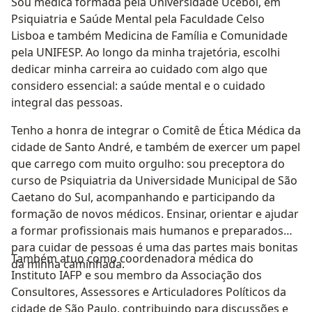
Sou médica formada pela Universidade Ucebol, em
Psiquiatria e Saúde Mental pela Faculdade Celso
Lisboa e também Medicina de Família e Comunidade
pela UNIFESP. Ao longo da minha trajetória, escolhi
dedicar minha carreira ao cuidado com algo que
considero essencial: a saúde mental e o cuidado
integral das pessoas.
Tenho a honra de integrar o Comitê de Ética Médica da
cidade de Santo André, e também de exercer um papel
que carrego com muito orgulho: sou preceptora do
curso de Psiquiatria da Universidade Municipal de São
Caetano do Sul, acompanhando e participando da
formação de novos médicos. Ensinar, orientar e ajudar
a formar profissionais mais humanos e preparados
para cuidar de pessoas é uma das partes mais bonitas
Também atuo como coordenadora médica do
da minha caminhada.
Instituto IAFP e sou membro da Associação dos
Consultores, Assessores e Articuladores Políticos da
cidade de São Paulo, contribuindo para discussões e