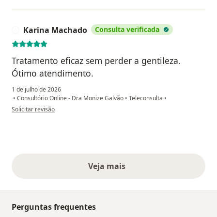
Karina Machado
Consulta verificada
K
Tratamento eficaz sem perder a gentileza.
Ótimo atendimento.
1 de julho de 2026
•
Consultório Online - Dra Monize Galvão
•
Teleconsulta
•
na opinião do utilizador Karina Machado
Solicitar revisão
Veja mais
opiniões acima
Perguntas frequentes