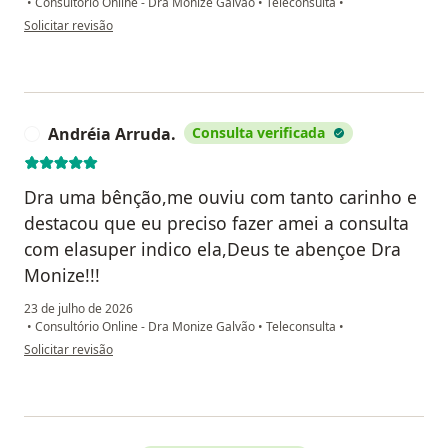
•
Consultório Online - Dra Monize Galvão
•
Teleconsulta
•
na opinião do utilizador Maria E.
Solicitar revisão
Andréia Arruda.
Consulta verificada
A
Dra uma bênção,me ouviu com tanto carinho e
destacou que eu preciso fazer amei a consulta
com elasuper indico ela,Deus te abençoe Dra
Monize!!!
23 de julho de 2026
•
Consultório Online - Dra Monize Galvão
•
Teleconsulta
•
na opinião do utilizador Andréia Arruda.
Solicitar revisão