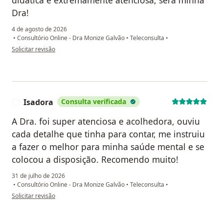
Dra!
4 de agosto de 2026
•
Consultório Online - Dra Monize Galvão
•
Teleconsulta
•
na opinião do utilizador Denise
Solicitar revisão
Isadora
Consulta verificada
I
A Dra. foi super atenciosa e acolhedora, ouviu
cada detalhe que tinha para contar, me instruiu
a fazer o melhor para minha saúde mental e se
colocou a disposição. Recomendo muito!
31 de julho de 2026
•
Consultório Online - Dra Monize Galvão
•
Teleconsulta
•
na opinião do utilizador Isadora
Solicitar revisão