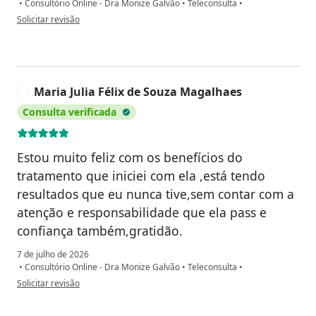
•
Consultório Online - Dra Monize Galvão
•
Teleconsulta
•
na opinião do utilizador Sophia Cuesta
Solicitar revisão
Maria Julia Félix de Souza Magalhaes
M
Consulta verificada
Estou muito feliz com os benefícios do
tratamento que iniciei com ela ,está tendo
resultados que eu nunca tive,sem contar com a
atenção e responsabilidade que ela pass e
confiança também,gratidão.
7 de julho de 2026
•
Consultório Online - Dra Monize Galvão
•
Teleconsulta
•
na opinião do utilizador Maria Julia Félix de Souza Magalhaes
Solicitar revisão