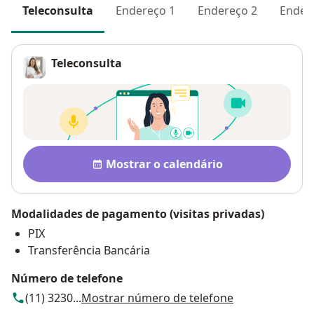
Teleconsulta
Endereço 1
Endereço 2
Ender
Teleconsulta
Pagamento após a consulta V
Disponibilidade
Mostrar o calendário
Modalidades de pagamento (visitas privadas)
PIX
Transferência Bancária
Número de telefone
(11) 3230...
Mostrar número de telefone