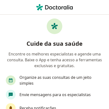
Men
Insuficiência Renal Aguda • Brasília, Distrito Federal DF
Filtros
• 1
Convênio
Mapa
Profissionais com experiência Insuficiência
Cuide da sua saúde
Renal Aguda, Brasília
Encontre os melhores especialistas e agende uma
consulta. Baixe o App e tenha acesso a ferramentas
Qual especialização você está procurando?
exclusivas e gratuitas.
Nefrologista
Médico clínico geral
Especial
Organize as suas consultas de um jeito
simples
Envie mensagens para os especialistas
Receba notificações