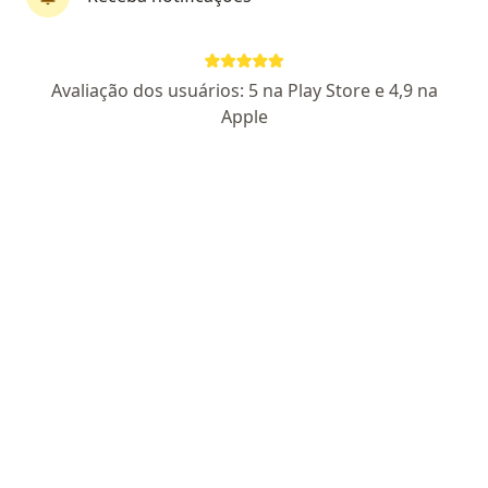
Dra. Isadora Calvo
Avaliação dos usuários: 5 na Play Store e 4,9 na
·
Mais
Nefrologista, Médica clínica geral
Apple
106 opiniões
CRM DF 17991
RQE Nº: 16846
Pacientes fiéis
Endereço
Teleconsulta
Ed. Brasil 21 - SHS Quadra 06 Conjunto A, Bloco A, sala 606, Brasília
•
Mapa
Consultório Particular
Consulta Nefrologia
Consultar valores
Esse especialista não oferece agendamento online para esse endereço.
Solicite um atendimento