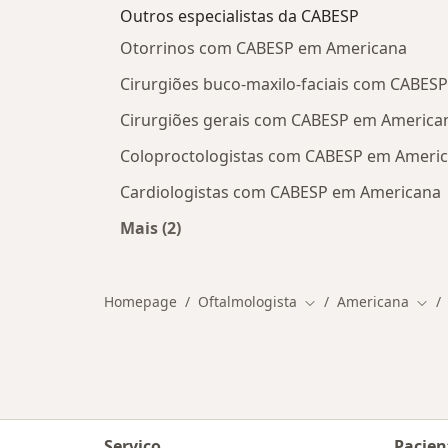
Outros especialistas da CABESP
Otorrinos com CABESP em Americana
Cirurgiões buco-maxilo-faciais com CABES
Cirurgiões gerais com CABESP em America
Coloproctologistas com CABESP em Ameri
Cardiologistas com CABESP em Americana
Mais (2)
Mais na categoria: Outros especialis
Homepage
Oftalmologista
Americana
Mudar de cidade
Muda
Serviço
Pacien