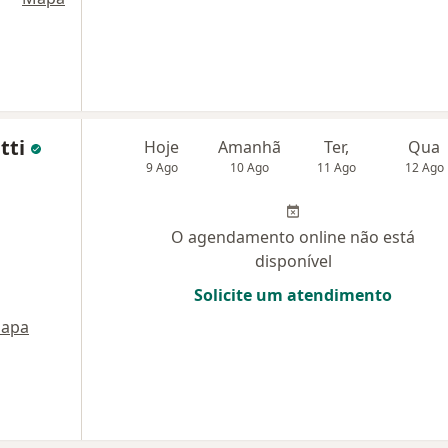
tti
Hoje
Amanhã
Ter,
Qua
9 Ago
10 Ago
11 Ago
12 Ago
O agendamento online não está
disponível
Solicite um atendimento
apa