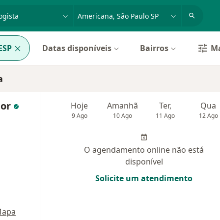
dade, doença ou nome
cidade ou região
ESP
Datas disponíveis
Bairros
Ma
a
ior
Hoje
Amanhã
Ter,
Qua
9 Ago
10 Ago
11 Ago
12 Ago
O agendamento online não está
disponível
Solicite um atendimento
apa