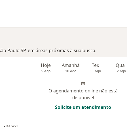
 São Paulo SP, em áreas próximas à sua busca.
Hoje
Amanhã
Ter,
Qua
9 Ago
10 Ago
11 Ago
12 Ago
O agendamento online não está
disponível
Solicite um atendimento
•
Mapa