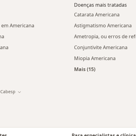
Doenças mais tratadas
Catarata Americana
P em Americana
Astigmatismo Americana
na
Ametropia, ou erros de re
cana
Conjuntivite Americana
Miopia Americana
Mais (15)
tas da CABESP
Mais na categoria: D
Cabesp
r de cidade
Mudar de cidade
tes
Para especialistas e clínic