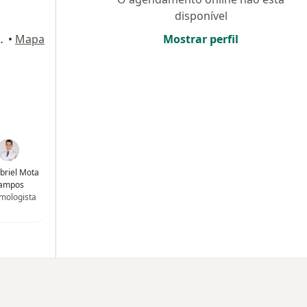
disponível
2, Centro, Campinas
•
Mapa
Mostrar perfil
abriel Mota
ampos
mologista