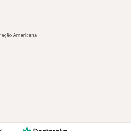
fração Americana
oenças mais tratadas
Doctoralia - Homepage
as