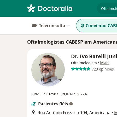
especiali
Teleconsulta
Convênio:
CAB
Oftalmologistas CABESP em American
Dr. Ivo Barelli Jun
·
Mais
Oftalmologista
723 opiniões
CRM SP 102567 - RQE Nº: 38274
Pacientes fiéis
Rua Antônio Frezarin 104, Americana
•
M