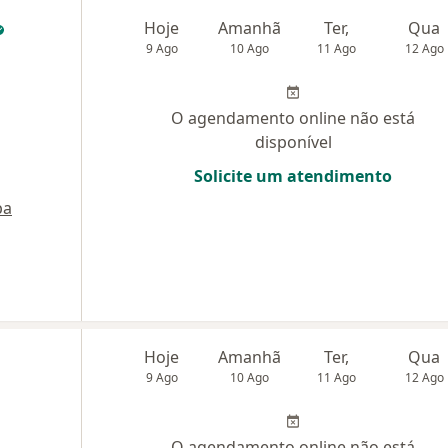
Hoje
Amanhã
Ter,
Qua
9 Ago
10 Ago
11 Ago
12 Ago
O agendamento online não está
disponível
Solicite um atendimento
pa
Hoje
Amanhã
Ter,
Qua
9 Ago
10 Ago
11 Ago
12 Ago
O agendamento online não está