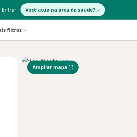
Entrar
Você atua na área da saúde?
is filtros
Qui,
Sex,
Sáb,
Ampliar mapa
13 Ago
14 Ago
15 Ago