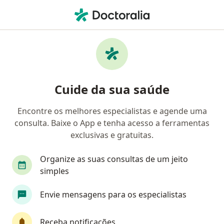
Men
Oftalmologista • Manaus, Amazonas AM
Filtros
Convênio:
Postal Saúde
Oftalmologistas Postal Saúde em Manaus
Cuide da sua saúde
Encontre os melhores especialistas e agende uma
consulta. Baixe o App e tenha acesso a ferramentas
exclusivas e gratuitas.
Organize as suas consultas de um jeito
simples
Dr. Cláudio Chaves Filho
Envie mensagens para os especialistas
Oftalmologista
348 opiniões
Receba notificações