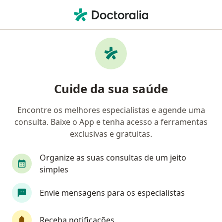
Men
Ortopedista - Traumatologista • Manaus, Amazonas AM
Filtros
Convênio:
ASSEFAZ (Ministéri
Ortopedistas - traumatologistas ASSEFAZ
Cuide da sua saúde
(Ministério da Fazenda) em Manaus
Encontre os melhores especialistas e agende uma
consulta. Baixe o App e tenha acesso a ferramentas
exclusivas e gratuitas.
Organize as suas consultas de um jeito
simples
Envie mensagens para os especialistas
First Class
Dr. Jose Thomazini
·
Mais
Ortopedista - traumatologista
Receba notificações