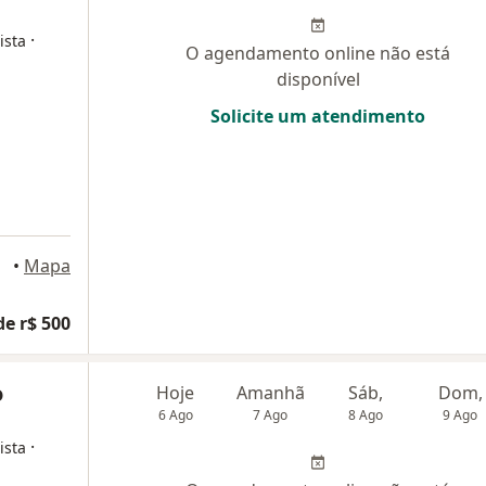
·
ista
O agendamento online não está
disponível
Solicite um atendimento
•
Mapa
de r$ 500
o
Hoje
Amanhã
Sáb,
Dom,
6 Ago
7 Ago
8 Ago
9 Ago
·
ista