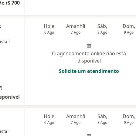
de r$ 700
s
Hoje
Amanhã
Sáb,
Dom,
6 Ago
7 Ago
8 Ago
9 Ago
·
ista
O agendamento online não está
disponível
Solicite um atendimento
V)
sponível
Hoje
Amanhã
Sáb,
Dom,
6 Ago
7 Ago
8 Ago
9 Ago
·
ista