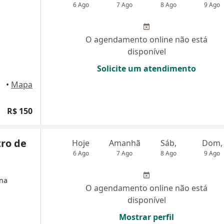
6 Ago
7 Ago
8 Ago
9 Ago
O agendamento online não está
disponível
Solicite um atendimento
•
Mapa
R$ 150
ro de
Hoje
Amanhã
Sáb,
Dom,
6 Ago
7 Ago
8 Ago
9 Ago
ina
O agendamento online não está
disponível
Mostrar perfil