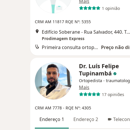
Mais
1 opinião
CRM AM 11817
RQE Nº: 5355
Edifício Soberane - Rua Salvador, 440. Térreo Mall, Sala 114 - Adrianópolis,
Prodimagem Express
Primeira consulta ortopedia e traumatologia
Preço não di
Dr. Luís Felipe
Tupinambá
Ortopedista - traumatolog
Mais
17 opiniões
CRM AM 7778
- RQE Nº: 4305
Endereço 1
Endereço 2
Telecon