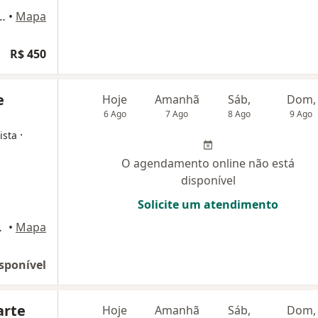
o Soberane, 15° andar, sala 1512, Manaus
•
Mapa
R$ 450
e
Hoje
Amanhã
Sáb,
Dom,
6 Ago
7 Ago
8 Ago
9 Ago
·
ista
O agendamento online não está
disponível
Solicite um atendimento
lis,, Manaus
•
Mapa
sponível
arte
Hoje
Amanhã
Sáb,
Dom,