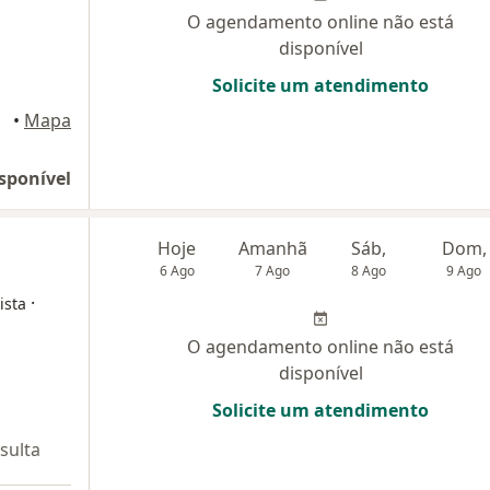
O agendamento online não está
disponível
Solicite um atendimento
 Manaus
•
Mapa
sponível
Hoje
Amanhã
Sáb,
Dom,
6 Ago
7 Ago
8 Ago
9 Ago
·
ista
O agendamento online não está
disponível
Solicite um atendimento
sulta