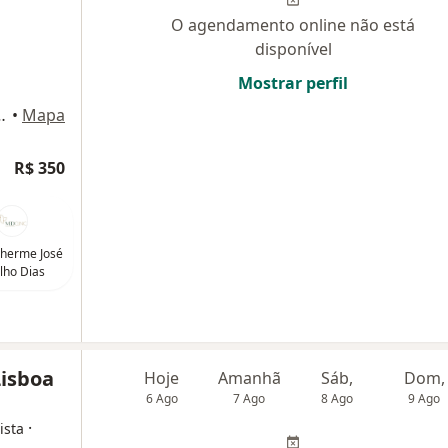
O agendamento online não está
disponível
Mostrar perfil
661 - Chapada, Manaus
•
Mapa
R$ 350
ilherme José
lho Dias
Lisboa
Hoje
Amanhã
Sáb,
Dom,
6 Ago
7 Ago
8 Ago
9 Ago
·
ista