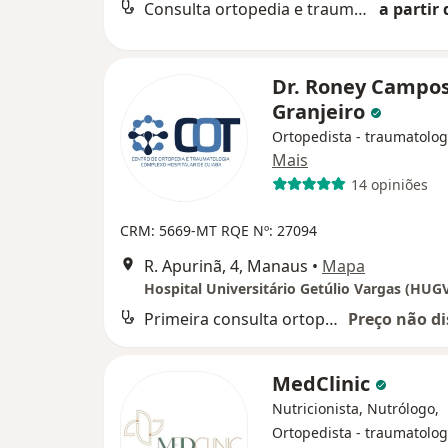
Consulta ortopedia e traumatologia
a partir 
Dr. Roney Campo
Granjeiro
Ortopedista - traumatolog
Mais
14 opiniões
CRM: 5669-MT
RQE Nº: 27094
R. Apurinã, 4, Manaus
•
Mapa
Hospital Universitário Getúlio Vargas (HUG
Primeira consulta ortopedia e traumatologia
Preço não di
MedClinic
Nutricionista, Nutrólogo,
Ortopedista - traumatolog