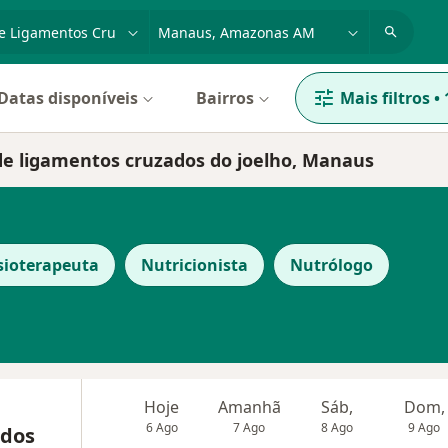
dade, doença ou nome
cidade ou região
Datas disponíveis
Bairros
Mais filtros
•
 de ligamentos cruzados do joelho, Manaus
sioterapeuta
Nutricionista
Nutrólogo
Hoje
Amanhã
Sáb,
Dom,
6 Ago
7 Ago
8 Ago
9 Ago
 dos