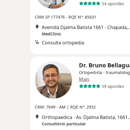
54 opiniões
CRM SP 177476
- RQE Nº: 85631
Avenida Djalma Batista 1
MedClinic
Consulta ortopedia
Dr. Bruno Bellag
Ortopedista - traumatolog
Mais
59 opiniões
CRM: 7649 - AM |
RQE Nº: 2932
Orthopaedica - Av. Djalma Batista, 1661 - Sala 703 - Torr
Consultório particular