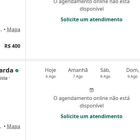
O agendamento online não está
disponível
Solicite um atendimento
661 - Chapada, Manaus
•
Mapa
R$ 400
uarda
Hoje
Amanhã
Sáb,
Dom,
6 Ago
7 Ago
8 Ago
9 Ago
·
ista
O agendamento online não está
disponível
Solicite um atendimento
e Medical - Millenium Center, Manaus
•
Mapa