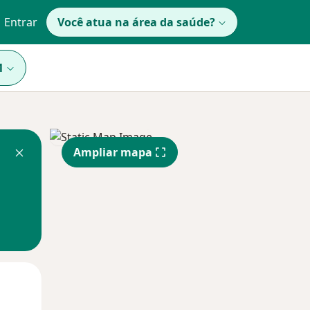
Entrar
Você atua na área da saúde?
1
Ampliar mapa
Segunda-feira
Ter,
Qua
10 Ago
11 Ago
12 Ago