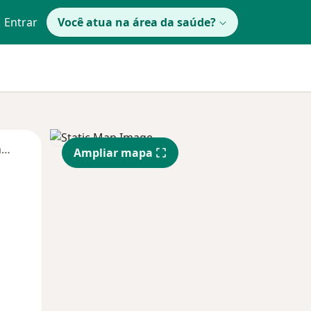
Entrar
Você atua na área da saúde?
Segunda-feira
Ter,
Qua
Qui,
Ampliar mapa
11 Ago
12 Ago
13 Ago