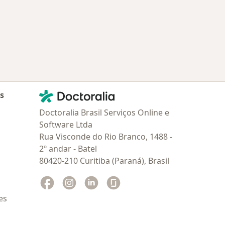
Contato
Doctoralia - Homepage
as
Doctoralia Brasil Serviços Online e
Software Ltda
Rua Visconde do Rio Branco, 1488 -
2º andar - Batel
80420-210 Curitiba (Paraná), Brasil
Facebook
abre num novo separador
Instagram
abre num novo separador
Linkedin
abre num novo separador
Glassdoor
abre num novo separador
es