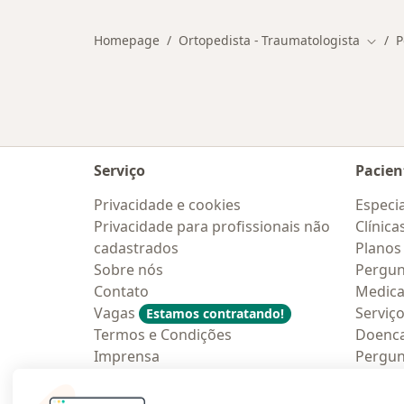
Homepage
Ortopedista - Traumatologista
P
Mudar
Serviço
Pacien
Privacidade e cookies
Especia
Privacidade para profissionais não
Clínica
cadastrados
Planos
Sobre nós
Pergun
Contato
Medic
Vagas
Serviç
Estamos contratando!
Termos e Condições
Doenc
Imprensa
Pergun
Lei da Igualdade Salarial
Aplica
Blog p