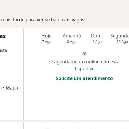
mais tarde para ver se há novas vagas.
las
Hoje
Amanhã
Dom,
7 Ago
8 Ago
9 Ago
10 Ago
·
ista
O agendamento online não está
disponível
Solicite um atendimento
a
•
Mapa