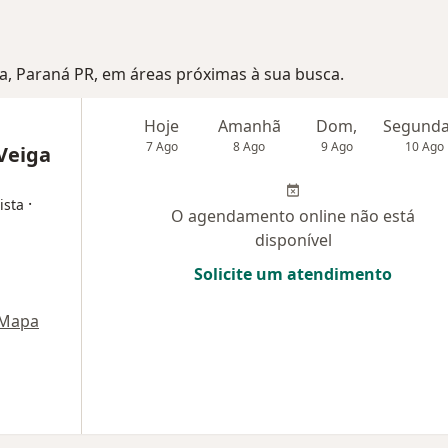
sa, Paraná PR, em áreas próximas à sua busca.
Hoje
Amanhã
Dom,
7 Ago
8 Ago
9 Ago
10 Ago
 Veiga
·
ista
O agendamento online não está
disponível
Solicite um atendimento
Mapa