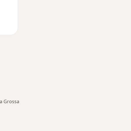
ta Grossa
oenças mais tratadas