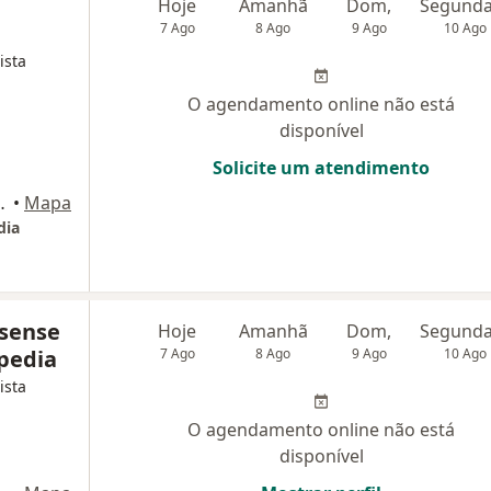
Hoje
Amanhã
Dom,
7 Ago
8 Ago
9 Ago
10 Ago
ista
O agendamento online não está
disponível
Solicite um atendimento
9, Ponta Grossa
•
Mapa
dia
ssense
Hoje
Amanhã
Dom,
opedia
7 Ago
8 Ago
9 Ago
10 Ago
ista
O agendamento online não está
disponível