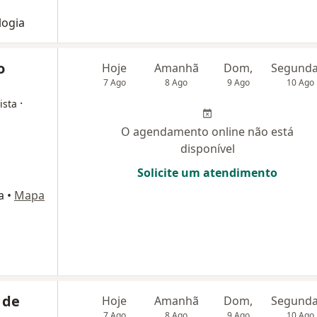
logia
o
Hoje
Amanhã
Dom,
7 Ago
8 Ago
9 Ago
10 Ago
·
ista
O agendamento online não está
disponível
Solicite um atendimento
a
•
Mapa
 de
Hoje
Amanhã
Dom,
7 Ago
8 Ago
9 Ago
10 Ago