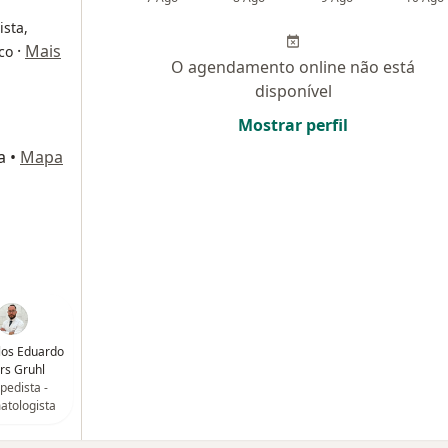
ista,
·
Mais
ico
O agendamento online não está
disponível
Mostrar perfil
a
•
Mapa
los Eduardo
rs Gruhl
pedista -
atologista