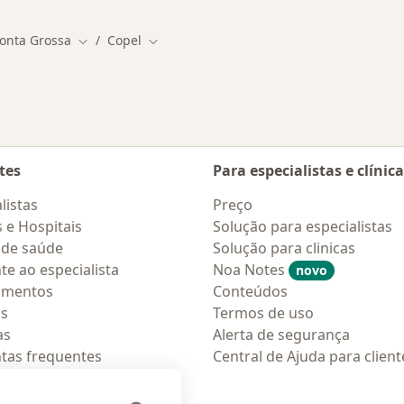
onta Grossa
Copel
 de cidade
Mudar de cidade
Mudar de cidade
tes
Para especialistas e clínic
listas
Preço
s e Hospitais
Solução para especialistas
 de saúde
Solução para clinicas
te ao especialista
Noa Notes
novo
amentos
Conteúdos
os
Termos de uso
as
Alerta de segurança
tas frequentes
Central de Ajuda para client
ções móveis
ara pacientes