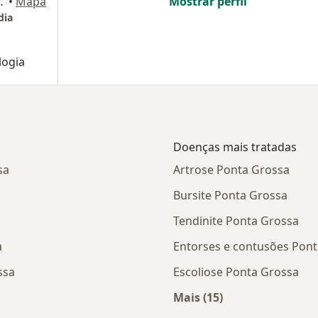
9, Ponta Grossa
•
Mapa
Mostrar perfil
dia
logia
Doenças mais tratadas
sa
Artrose Ponta Grossa
Bursite Ponta Grossa
Tendinite Ponta Grossa
a
Entorses e contusões Pon
ssa
Escoliose Ponta Grossa
Mais (15)
as da Copel
Mais na categoria: D