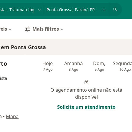
dade, doença ou nome
cidade ou região
eis
Mais filtros
l em Ponta Grossa
rto
Hoje
Amanhã
Dom,
7 Ago
8 Ago
9 Ago
10 Ago
·
ista
O agendamento online não está
disponível
Solicite um atendimento
a
•
Mapa