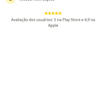
CRM: 25379-PR
RQE Nº: 16998
SBOT N: 13471
Pacientes fiéis
Avaliação dos usuários: 5 na Play Store e 4,9 na
Rua Alcídio Viana 837, São José Dos Pinhais
•
Mapa
Apple
Clinica de fraturas e ortopedia São José
Aceita Cassi
Consulta ortopedia e traumatologia
Esse especialista não oferece agendamento online para esse endereço.
Solicite um atendimento