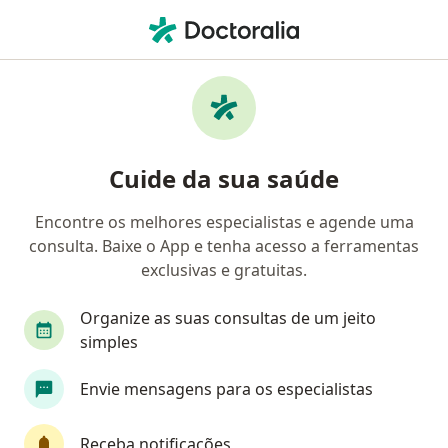
Men
Ortopedista - Traumatologista • São José Dos Pinhais, Paraná PR
Filtros
Convênio:
Cassi
Ma
Ortopedistas - traumatologistas Cassi em
Cuide da sua saúde
São José Dos Pinhais
Encontre os melhores especialistas e agende uma
consulta. Baixe o App e tenha acesso a ferramentas
exclusivas e gratuitas.
Organize as suas consultas de um jeito
simples
Dr. Victor Hugo Matoso de Oliveira
Envie mensagens para os especialistas
·
Mais
Ortopedista - traumatologista
481 opiniões
Receba notificações