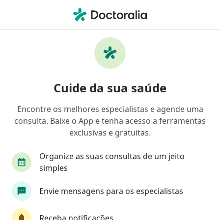
Men
Otorrino • Taubaté, São Paulo SP
Filtros
Convênio:
Operadora de Plan
Otorrinos Operadora de Planos Privados de
Cuide da sua saúde
Saúde - Santa Casa Saúde em Taubaté
Encontre os melhores especialistas e agende uma
consulta. Baixe o App e tenha acesso a ferramentas
exclusivas e gratuitas.
Organize as suas consultas de um jeito
simples
Dra. Luciana de Almeida Sorci Marques
Envie mensagens para os especialistas
Dourado
·
Mais
Otorrino, Médica do trabalho
Receba notificações