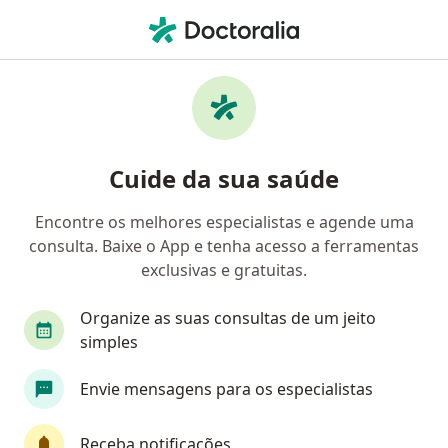
Men
Otorrino • Taubaté, São Paulo SP
Filtros
Convênio:
Dix Saúde
Otorrinos Dix Saúde em Taubaté
Cuide da sua saúde
Encontre os melhores especialistas e agende uma
consulta. Baixe o App e tenha acesso a ferramentas
exclusivas e gratuitas.
Organize as suas consultas de um jeito
simples
Dr. Rodrigo Prestes dos Reis
Envie mensagens para os especialistas
Otorrino
CRM SP 116913 RQE Nº: 39676 RQE Nº: 50466
Receba notificações