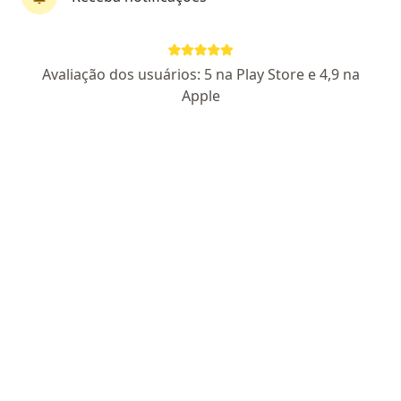
ENDOCARD - Av. John F. Kennedy, 991, Taubaté
•
Mapa
Consultório particular
Aceita Dix Saúde
Avaliação dos usuários: 5 na Play Store e 4,9 na
Retorno de consultas Otorrinolaringologia
Apple
Esse especialista não oferece agendamento online para esse endereço.
Solicite um atendimento
Pesquisas relacionadas
Doenças mais tratadas
Doenças Nasais Taubaté
Amigdalite Taubaté
Labirintite Taubaté
Obstrução Nasal Taubaté