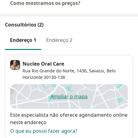
Como mostramos os preços?
Consultórios (2)
Endereço 1
Endereço 2
Nucleo Oral Care
Rua Rio Grande do Norte, 1436,
Savassi
,
Belo
Horizonte
30130-138
Ampliar o mapa
abre num novo separador
Disponibilidade
Este especialista não oferece agendamento online
neste endereço
O que eu posso fazer agora?