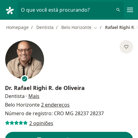
Men
O que você está procurando?
Homepage
Dentista
Belo Horizonte
Rafael Righi R. 
Mudar de cidade
Dr.
Rafael Righi R. de Oliveira
sobre as especializações
Dentista
·
Mais
Belo Horizonte
2 endereços
Número de registro: CRO MG 28237 28237
2 opiniões