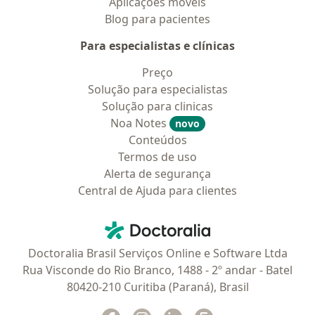
Aplicações móveis
Blog para pacientes
Para especialistas e clínicas
Preço
Solução para especialistas
Solução para clinicas
Noa Notes
novo
Conteúdos
Termos de uso
Alerta de segurança
Central de Ajuda para clientes
Contato
Doctoralia - Homepage
Doctoralia Brasil Serviços Online e Software Ltda
Rua Visconde do Rio Branco, 1488 - 2º andar - Batel
80420-210 Curitiba (Paraná), Brasil
Facebook
abre num novo separador
Instagram
abre num novo separador
Linkedin
abre num novo separad
Glassdoor
abre num novo se