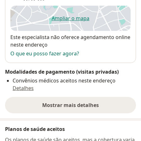
Ampliar o mapa
abre num novo separador
Disponibilidade
Este especialista não oferece agendamento online
neste endereço
O que eu posso fazer agora?
Modalidades de pagamento (visitas privadas)
Convênios médicos aceitos neste endereço
Detalhes
Mostrar mais detalhes
sobre o endereço
Planos de saúde aceitos
Os planos de saúde são aceitos, mas a cobertura varia