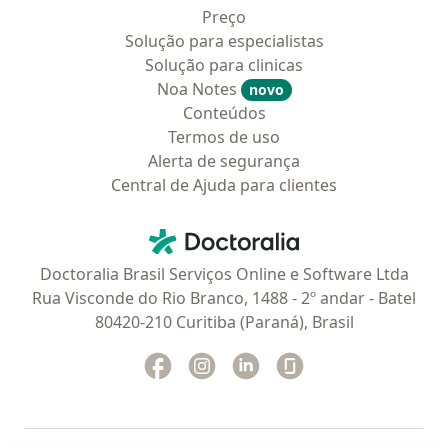
Preço
Solução para especialistas
Solução para clinicas
Noa Notes
novo
Conteúdos
Termos de uso
Alerta de segurança
Central de Ajuda para clientes
Contato
Doctoralia - Homepage
Doctoralia Brasil Serviços Online e Software Ltda
Rua Visconde do Rio Branco, 1488 - 2º andar - Batel
80420-210 Curitiba (Paraná), Brasil
Facebook
abre num novo separador
Instagram
abre num novo separador
Linkedin
abre num novo separad
Glassdoor
abre num novo se