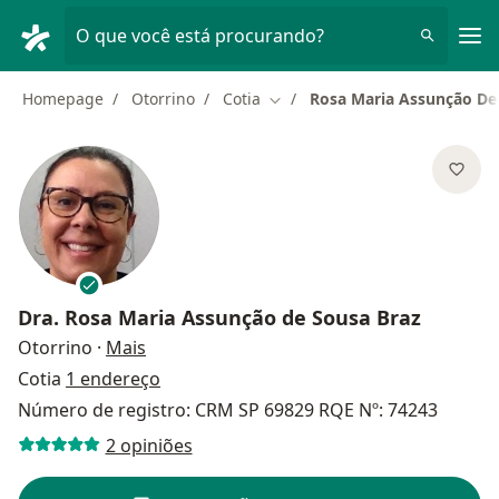
Men
O que você está procurando?
Homepage
Otorrino
Cotia
Rosa Maria Assunção De
Mudar de cidade
Dra.
Rosa Maria Assunção de Sousa Braz
sobre as especializações
Otorrino
·
Mais
Cotia
1 endereço
Número de registro: CRM SP 69829 RQE Nº: 74243
2 opiniões