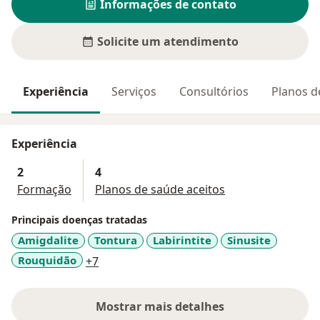
Informações de contato
Solicite um atendimento
Experiência
Serviços
Consultórios
Planos d
Experiência
2
4
Formação
Planos de saúde aceitos
Principais doenças tratadas
Amigdalite
Tontura
Labirintite
Sinusite
a11y_sr_more_diseases
Rouquidão
+7
Mostrar mais detalhes
sobre a experiência