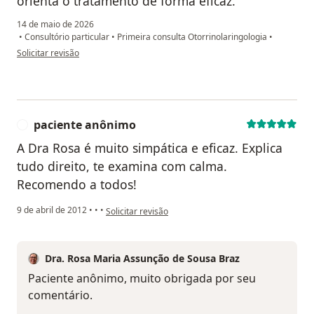
orienta o tratamento de forma eficaz.
14 de maio de 2026
•
Consultório particular
•
Primeira consulta Otorrinolaringologia
•
na opinião do utilizador Luiza Dantas
Solicitar revisão
paciente anônimo
P
A Dra Rosa é muito simpática e eficaz. Explica
tudo direito, te examina com calma.
Recomendo a todos!
na opinião do utilizador paciente anônimo
9 de abril de 2012
•
•
•
Solicitar revisão
Dra. Rosa Maria Assunção de Sousa Braz
Paciente anônimo, muito obrigada por seu
comentário.