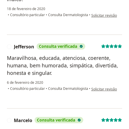
18 de fevereiro de 2020
na opinião do utilizado
•
Consultório particular
•
Consulta Dermatologista
•
Solicitar revisão
Jefferson
Consulta verificada
J
Maravilhosa, educada, atenciosa, coerente,
humana, bem humorada, simpática, divertida,
honesta e singular.
6 de fevereiro de 2020
na opinião do utilizador
•
Consultório particular
•
Consulta Dermatologista
•
Solicitar revisão
Marcelo
Consulta verificada
M