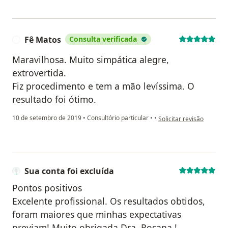
Fê Matos
Consulta verificada
F
Maravilhosa. Muito simpática alegre,
extrovertida.
Fiz procedimento e tem a mão levíssima. O
resultado foi ótimo.
na opinião do utilizador
10 de setembro de 2019
•
Consultório particular
•
•
Solicitar revisão
Sua conta foi excluída
Pontos positivos
Excelente profissional. Os resultados obtidos,
foram maiores que minhas expectativas
previam! Muito obrigada Dra. Rosana !