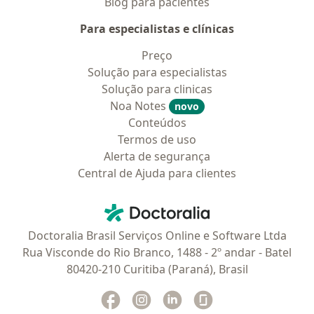
Blog para pacientes
Para especialistas e clínicas
Preço
Solução para especialistas
Solução para clinicas
Noa Notes
novo
Conteúdos
Termos de uso
Alerta de segurança
Central de Ajuda para clientes
Contato
Doctoralia - Homepage
Doctoralia Brasil Serviços Online e Software Ltda
Rua Visconde do Rio Branco, 1488 - 2º andar - Batel
80420-210 Curitiba (Paraná), Brasil
Facebook
abre num novo separador
Instagram
abre num novo separador
Linkedin
abre num novo separad
Glassdoor
abre num novo se