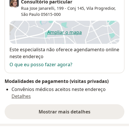
Consultório particular
Rua Jose Janarelli, 199 - Conj 145,
Vila Progredior
,
São Paulo
05615-000
Ampliar o mapa
abre num novo separador
Disponibilidade
Este especialista não oferece agendamento online
neste endereço
O que eu posso fazer agora?
Modalidades de pagamento (visitas privadas)
Convênios médicos aceitos neste endereço
Detalhes
Mostrar mais detalhes
sobre o endereço