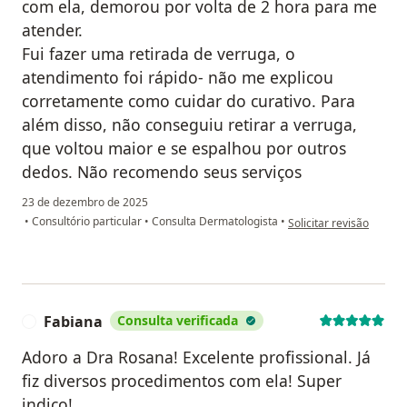
com ela, demorou por volta de 2 hora para me
atender.
Fui fazer uma retirada de verruga, o
atendimento foi rápido- não me explicou
corretamente como cuidar do curativo. Para
além disso, não conseguiu retirar a verruga,
que voltou maior e se espalhou por outros
dedos. Não recomendo seus serviços
23 de dezembro de 2025
na opinião do utilizado
•
Consultório particular
•
Consulta Dermatologista
•
Solicitar revisão
Fabiana
Consulta verificada
F
Adoro a Dra Rosana! Excelente profissional. Já
fiz diversos procedimentos com ela! Super
indico!