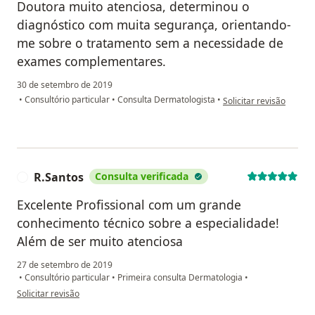
Doutora muito atenciosa, determinou o
diagnóstico com muita segurança, orientando-
me sobre o tratamento sem a necessidade de
exames complementares.
30 de setembro de 2019
na opinião do utilizado
•
Consultório particular
•
Consulta Dermatologista
•
Solicitar revisão
R.Santos
Consulta verificada
R
Excelente Profissional com um grande
conhecimento técnico sobre a especialidade!
Além de ser muito atenciosa
27 de setembro de 2019
•
Consultório particular
•
Primeira consulta Dermatologia
•
na opinião do utilizador R.Santos
Solicitar revisão