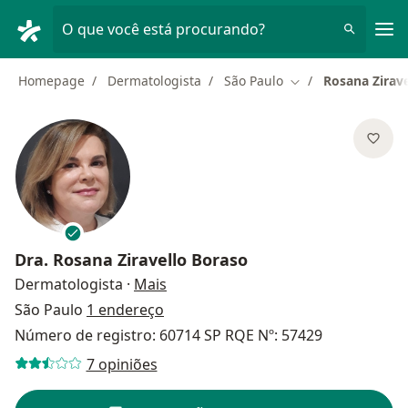
Men
O que você está procurando?
Homepage
Dermatologista
São Paulo
Rosana Zirav
Mudar de cidade
Dra.
Rosana Ziravello Boraso
sobre as especializações
Dermatologista
·
Mais
São Paulo
1 endereço
Número de registro: 60714 SP RQE Nº: 57429
7 opiniões