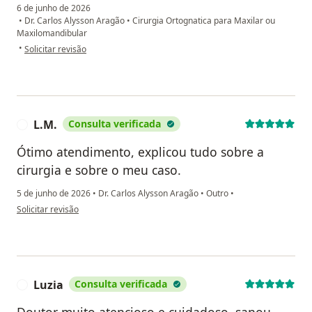
6 de junho de 2026
•
Dr. Carlos Alysson Aragão
•
Cirurgia Ortognatica para Maxilar ou
Maxilomandibular
na opinião do utilizador Emerson Oliveira Santos
•
Solicitar revisão
L.M.
Consulta verificada
L
Ótimo atendimento, explicou tudo sobre a
cirurgia e sobre o meu caso.
5 de junho de 2026
•
Dr. Carlos Alysson Aragão
•
Outro
•
na opinião do utilizador L.M.
Solicitar revisão
Luzia
Consulta verificada
L
Doutor muito atencioso e cuidadoso, sanou