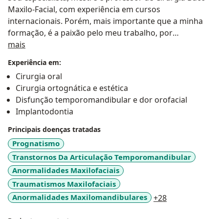
Maxilo-Facial, com experiência em cursos
internacionais. Porém, mais importante que a minha
formação, é a paixão pelo meu trabalho, por
Sobre mim
proporcionar a melhora da estética facial, do sorriso e
mais
sobretudo da qualidade de vida dos meus pacientes.
Experiência em:
Paixão em transformar sorrisos, faces e vidas!
Cirurgia oral
Cirurgia ortognática e estética
Disfunção temporomandibular e dor orofacial
Implantodontia
Principais doenças tratadas
Prognatismo
Transtornos Da Articulação Temporomandibular
Anormalidades Maxilofaciais
Traumatismos Maxilofaciais
a11y_sr_more
Anormalidades Maxilomandibulares
+28