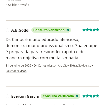
na opinião do utilizador A.F.G
•
Solicitar revisão
A.B.Godoi
Consulta verificada
A
Dr. Carlos é muito educado atencioso,
demonstra muito profissionalismo. Sua equipe
é preparada para responder rápido e de
maneira objetiva com muita simpatia.
31 de julho de 2026
•
Dr. Carlos Alysson Aragão
•
Extração do siso
•
na opinião do utilizador A.B.Godoi
Solicitar revisão
Everton Garcia
Consulta verificada
E