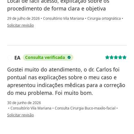
Local de fácil acesso, explicação sobre os
procedimento de forma clara e objetiva
29 de julho de 2026
•
Consultório Vila Mariana
•
Cirurgia ortognática
•
na opinião do utilizador Everton Garcia
Solicitar revisão
EA
Consulta verificada
E
Gostei muito do atendimento, o dr. Carlos foi
pontual nas explicações sobre o meu caso e
apresentou indicações mêdicas para a correção
do meu problema. Foi muito bom.
30 de junho de 2026
•
Consultório Vila Mariana
•
Consulta Cirurgia Buco-maxilo-facial
•
na opinião do utilizador EA
Solicitar revisão