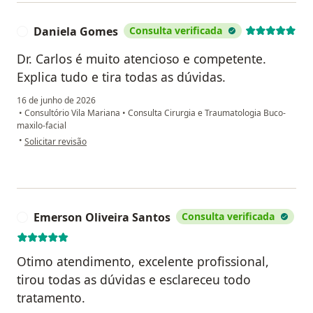
Daniela Gomes
Consulta verificada
D
Dr. Carlos é muito atencioso e competente.
Explica tudo e tira todas as dúvidas.
16 de junho de 2026
•
Consultório Vila Mariana
•
Consulta Cirurgia e Traumatologia Buco-
maxilo-facial
na opinião do utilizador Daniela Gomes
•
Solicitar revisão
Emerson Oliveira Santos
Consulta verificada
E
Otimo atendimento, excelente profissional,
tirou todas as dúvidas e esclareceu todo
tratamento.