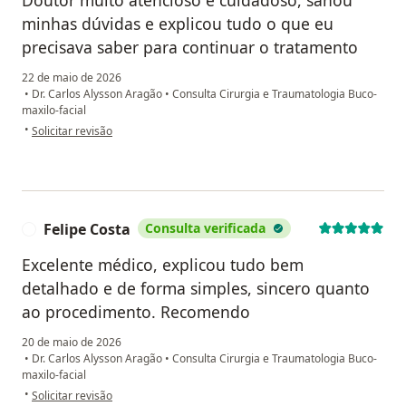
minhas dúvidas e explicou tudo o que eu
precisava saber para continuar o tratamento
22 de maio de 2026
•
Dr. Carlos Alysson Aragão
•
Consulta Cirurgia e Traumatologia Buco-
maxilo-facial
na opinião do utilizador Luzia
•
Solicitar revisão
Felipe Costa
Consulta verificada
F
Excelente médico, explicou tudo bem
detalhado e de forma simples, sincero quanto
ao procedimento. Recomendo
20 de maio de 2026
•
Dr. Carlos Alysson Aragão
•
Consulta Cirurgia e Traumatologia Buco-
maxilo-facial
na opinião do utilizador Felipe Costa
•
Solicitar revisão