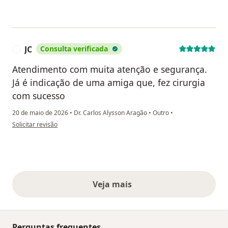
JC
Consulta verificada
J
Atendimento com muita atenção e segurança.
Já é indicação de uma amiga que, fez cirurgia
com sucesso
20 de maio de 2026
•
Dr. Carlos Alysson Aragão
•
Outro
•
na opinião do utilizador JC
Solicitar revisão
Veja mais
opiniões acima
Perguntas frequentes