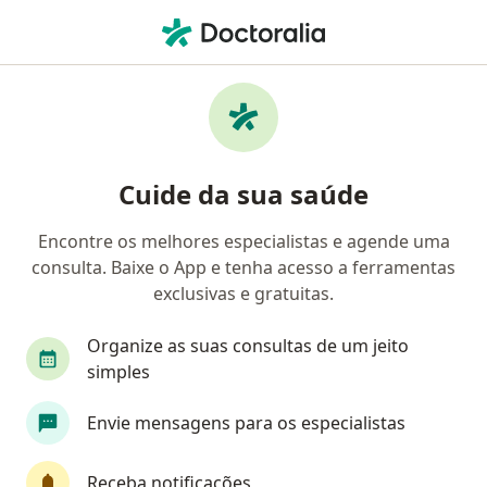
Men
Abordagem Psiquiátrica Integrada A Psiquiatria Positiva • Osasco, São Paulo SP
Filtros
• 1
Convênio
Mapa
Abordagem psiquiátrica integrada a
Cuide da sua saúde
Psiquiatria Positiva em Osasco: clínicas e
especialistas
Encontre os melhores especialistas e agende uma
consulta. Baixe o App e tenha acesso a ferramentas
Qual especialização você está procurando?
exclusivas e gratuitas.
Psiquiatra
Médico clínico geral
Organize as suas consultas de um jeito
simples
Envie mensagens para os especialistas
Receba notificações