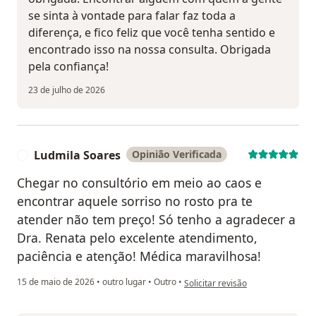
se sinta à vontade para falar faz toda a
diferença, e fico feliz que você tenha sentido e
encontrado isso na nossa consulta. Obrigada
pela confiança!
23 de julho de 2026
Ludmila Soares
Opinião Verificada
L
Chegar no consultório em meio ao caos e
encontrar aquele sorriso no rosto pra te
atender não tem preço! Só tenho a agradecer a
Dra. Renata pelo excelente atendimento,
paciência e atenção! Médica maravilhosa!
na opinião do utilizador Ludmila 
15 de maio de 2026
•
outro lugar
•
Outro
•
Solicitar revisão