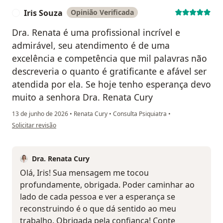
Iris Souza
Opinião Verificada
I
Dra. Renata é uma profissional incrível e
admirável, seu atendimento é de uma
excelência e competência que mil palavras não
descreveria o quanto é gratificante e afável ser
atendida por ela. Se hoje tenho esperança devo
muito a senhora Dra. Renata Cury
13 de junho de 2026
•
Renata Cury
•
Consulta Psiquiatra
•
na opinião do utilizador Iris Souza
Solicitar revisão
Dra. Renata Cury
Olá, Iris! Sua mensagem me tocou
profundamente, obrigada. Poder caminhar ao
lado de cada pessoa e ver a esperança se
reconstruindo é o que dá sentido ao meu
trabalho. Obrigada pela confiança! Conte