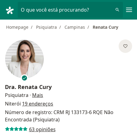
Men
O que você está procurando?
Homepage
Psiquiatra
Campinas
Renata Cury
Dra.
Renata Cury
sobre as especializações
Psiquiatra
·
Mais
Niterói
19 endereços
Número de registro: CRM RJ 133173-6 RQE Não
Encontrada (Psiquiatra)
63 opiniões