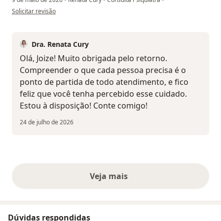
na opinião do utilizador Joize
Solicitar revisão
Dra. Renata Cury
Olá, Joize! Muito obrigada pelo retorno.
Compreender o que cada pessoa precisa é o
ponto de partida de todo atendimento, e fico
feliz que você tenha percebido esse cuidado.
Estou à disposição! Conte comigo!
24 de julho de 2026
Veja mais
opiniões acima
Dúvidas respondidas