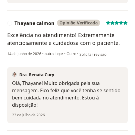
Thayane calmon
Opinião Verificada
T
Excelência no atendimento! Extremamente
atenciosamente e cuidadosa com o paciente.
na opinião do utilizador Thayane
14 de junho de 2026
•
outro lugar
•
Outro
•
Solicitar revisão
Dra. Renata Cury
Olá, Thayane! Muito obrigada pela sua
mensagem. Fico feliz que você tenha se sentido
bem cuidada no atendimento. Estou à
disposição!
23 de julho de 2026