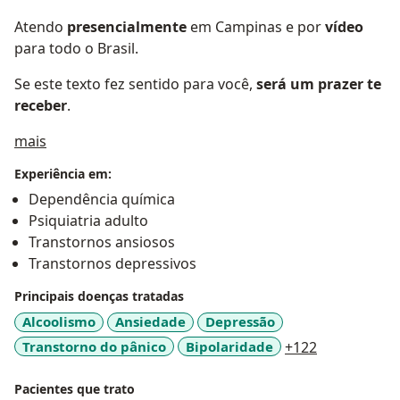
Atendo
presencialmente
em Campinas e por
vídeo
para todo o Brasil.
Se este texto fez sentido para você,
será um prazer te
receber
.
Sobre mim
mais
Experiência em:
Dependência química
Psiquiatria adulto
Transtornos ansiosos
Transtornos depressivos
Principais doenças tratadas
Alcoolismo
Ansiedade
Depressão
a11y_sr_mor
Transtorno do pânico
Bipolaridade
+122
Pacientes que trato