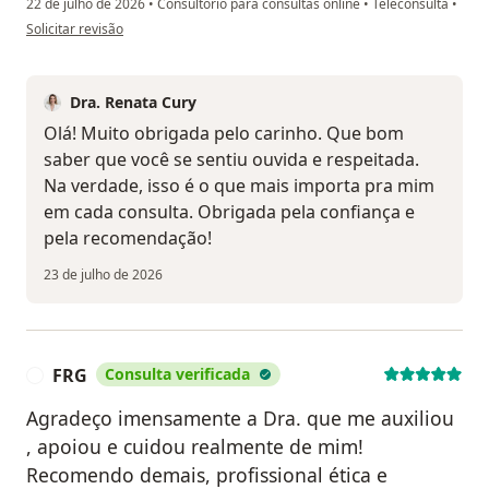
22 de julho de 2026
•
Consultório para consultas online
•
Teleconsulta
•
na opinião do utilizador IG
Solicitar revisão
Dra. Renata Cury
Olá! Muito obrigada pelo carinho. Que bom
saber que você se sentiu ouvida e respeitada.
Na verdade, isso é o que mais importa pra mim
em cada consulta. Obrigada pela confiança e
pela recomendação!
23 de julho de 2026
FRG
Consulta verificada
F
Agradeço imensamente a Dra. que me auxiliou
, apoiou e cuidou realmente de mim!
Recomendo demais, profissional ética e