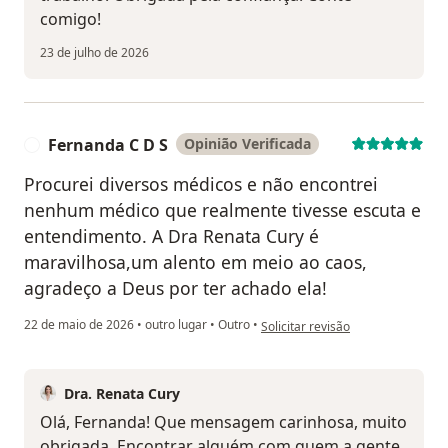
comigo!
23 de julho de 2026
Fernanda C D S
Opinião Verificada
F
Procurei diversos médicos e não encontrei
nenhum médico que realmente tivesse escuta e
entendimento. A Dra Renata Cury é
maravilhosa,um alento em meio ao caos,
agradeço a Deus por ter achado ela!
na opinião do utilizador Fernanda
22 de maio de 2026
•
outro lugar
•
Outro
•
Solicitar revisão
Dra. Renata Cury
Olá, Fernanda! Que mensagem carinhosa, muito
obrigada. Encontrar alguém com quem a gente