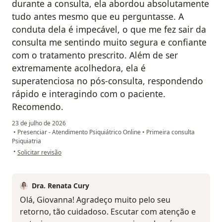
durante a consulta, ela abordou absolutamente
tudo antes mesmo que eu perguntasse. A
conduta dela é impecável, o que me fez sair da
consulta me sentindo muito segura e confiante
com o tratamento prescrito. Além de ser
extremamente acolhedora, ela é
superatenciosa no pós-consulta, respondendo
rápido e interagindo com o paciente.
Recomendo.
23 de julho de 2026
•
Presenciar - Atendimento Psiquiátrico Online
•
Primeira consulta
Psiquiatria
na opinião do utilizador Giovanna
•
Solicitar revisão
Dra. Renata Cury
Olá, Giovanna! Agradeço muito pelo seu
retorno, tão cuidadoso. Escutar com atenção e