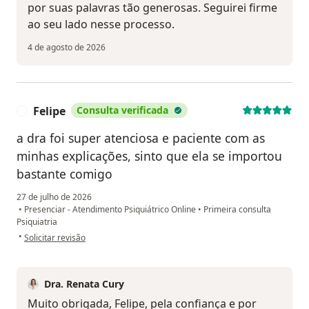
por suas palavras tão generosas. Seguirei firme
ao seu lado nesse processo.
4 de agosto de 2026
Felipe
Consulta verificada
F
a dra foi super atenciosa e paciente com as
minhas explicações, sinto que ela se importou
bastante comigo
27 de julho de 2026
•
Presenciar - Atendimento Psiquiátrico Online
•
Primeira consulta
Psiquiatria
na opinião do utilizador Felipe
•
Solicitar revisão
Dra. Renata Cury
Muito obrigada, Felipe, pela confiança e por