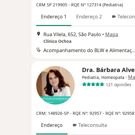
CRM SP 219905
- RQE Nº 127314 (Pediatria)
Endereço 1
Endereço 2
Telecon
Rua Vilela, 652, São Paulo
•
Mapa
Clínica Ochoa
Acompanhamento do BLW e Alimentação p
Dra. Bárbara Alv
·
Ma
Pediatra, Homeopata
121 opiniões
CRM: 148926-SP
- RQE Nº: 92957
- RQE Nº: 92958
Endereço
Teleconsulta