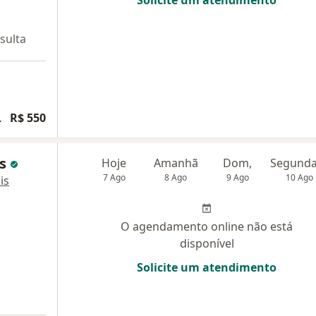
sulta
articipativa
R$ 550
es
Hoje
Amanhã
Dom,
7 Ago
8 Ago
9 Ago
10 Ago
is
O agendamento online não está
disponível
Solicite um atendimento