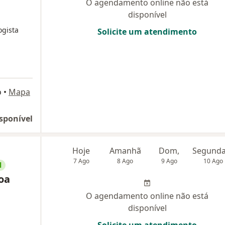
O agendamento online não está
disponível
ogista
Solicite um atendimento
o
•
Mapa
sponível
Hoje
Amanhã
Dom,
7 Ago
8 Ago
9 Ago
10 Ago
l
oa
O agendamento online não está
disponível
Solicite um atendimento