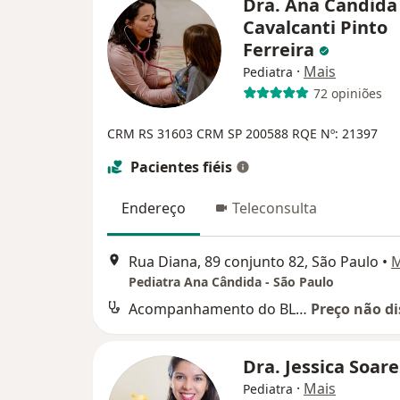
Dra. Ana Candida
Cavalcanti Pinto
Ferreira
·
Mais
Pediatra
72 opiniões
CRM RS 31603
CRM SP 200588
RQE Nº: 21397
Pacientes fiéis
Endereço
Teleconsulta
Rua Diana, 89 conjunto 82, São Paulo
•
Pediatra Ana Cândida - São Paulo
Acompanhamento do BLW e Alimentação participativa
Preço não di
Dra. Jessica Soar
·
Mais
Pediatra