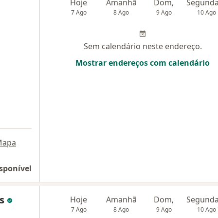
Hoje
Amanhã
Dom,
7 Ago
8 Ago
9 Ago
10 Ago
Sem calendário neste endereço.
Mostrar endereços com calendário
Mapa
sponível
es
Hoje
Amanhã
Dom,
7 Ago
8 Ago
9 Ago
10 Ago