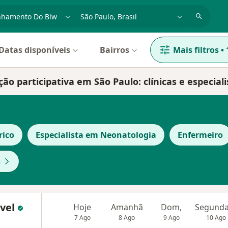
dade, doença ou nome
cidade ou região
Datas disponíveis
Bairros
Mais filtros
•
participativa em São Paulo: clínicas e especiali
rico
Especialista em Neonatologia
Enfermeiro
s
ivel
Hoje
Amanhã
Dom,
7 Ago
8 Ago
9 Ago
10 Ago