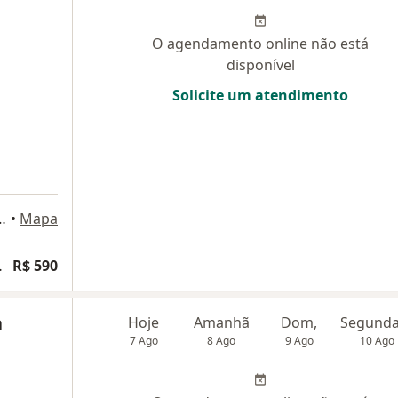
O agendamento online não está
disponível
Solicite um atendimento
4 - Vila Clementino, São Paulo
•
Mapa
articipativa
R$ 590
a
Hoje
Amanhã
Dom,
7 Ago
8 Ago
9 Ago
10 Ago