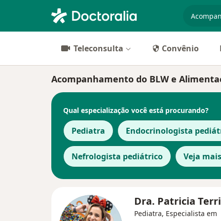
especiali
Teleconsulta
Convênio
Acompanhamento do BLW e Alimentação 
Qual especialização você está procurando?
Pediatra
Endocrinologista pediát
Nefrologista pediátrico
Veja mai
Dra. Patricia Terr
Pediatra, Especialista em