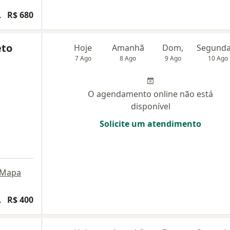
articipativa
R$ 680
eto
Hoje
Amanhã
Dom,
7 Ago
8 Ago
9 Ago
10 Ago
O agendamento online não está
disponível
Solicite um atendimento
Mapa
articipativa
R$ 400