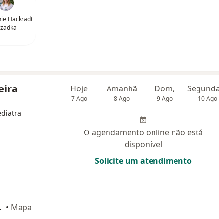
ie Hackradt
rzadka
eira
Hoje
Amanhã
Dom,
7 Ago
8 Ago
9 Ago
10 Ago
ediatra
O agendamento online não está
disponível
Solicite um atendimento
 Cond. HEALTHPLACE, São Paulo
•
Mapa