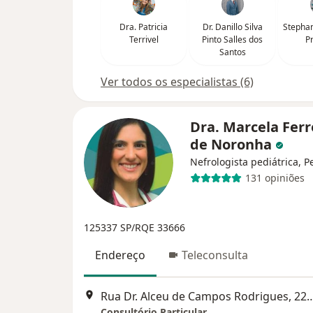
Dra. Patricia
Dr. Danillo Silva
Stephan
Terrivel
Pinto Salles dos
P
Santos
Ver todos os especialistas (6)
Dra. Marcela Ferr
de Noronha
Nefrologista pediátrica, P
131 opiniões
125337 SP/RQE 33666
Endereço
Teleconsulta
Rua Dr. Alceu de Campos Rodrigues, 229 - 3º andar conjunto 303 -
Consultório Particular