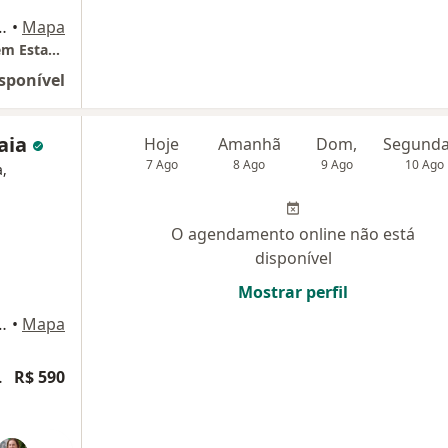
6195 - Morumbi, São Paulo
•
Mapa
Dra Bárbara Alves - Integrallis Medicina e Bem Estar - sala 602
sponível
aia
Hoje
Amanhã
Dom,
7 Ago
8 Ago
9 Ago
10 Ago
a,
O agendamento online não está
disponível
Mostrar perfil
4 - Vila Clementino, São Paulo
•
Mapa
articipativa
R$ 590