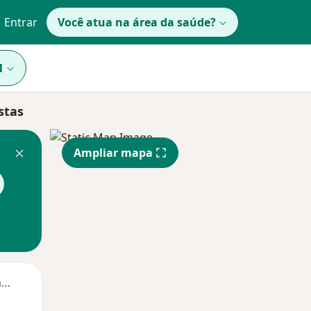
Entrar
Você atua na área da saúde?
1
stas
Ampliar mapa
Segunda-feira
Ter,
Qua
Qui,
11 Ago
12 Ago
13 Ago