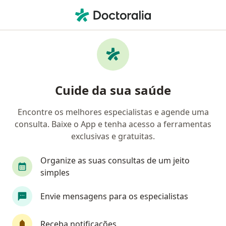
Men
Avaliação Psicológica Para Cirurgia Bariátrica • Recife, Pernambuco PE
Filtros
• 1
Convênio
Mapa
Avaliação psicológica para cirurgia
Cuide da sua saúde
bariátrica em Recife: clínicas e especialistas
Encontre os melhores especialistas e agende uma
consulta. Baixe o App e tenha acesso a ferramentas
Qual especialização você está procurando?
exclusivas e gratuitas.
Psicólogo
Psicanalista
Terapeuta comple
Organize as suas consultas de um jeito
simples
Envie mensagens para os especialistas
Receba notificações