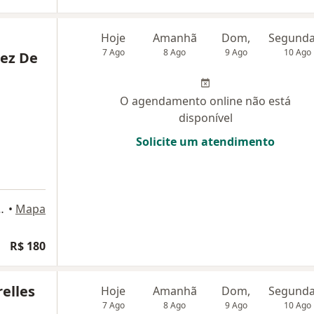
Hoje
Amanhã
Dom,
7 Ago
8 Ago
9 Ago
10 Ago
rez De
O agendamento online não está
disponível
Solicite um atendimento
loja 401, Nova Iguaçu
•
Mapa
R$ 180
elles
Hoje
Amanhã
Dom,
7 Ago
8 Ago
9 Ago
10 Ago