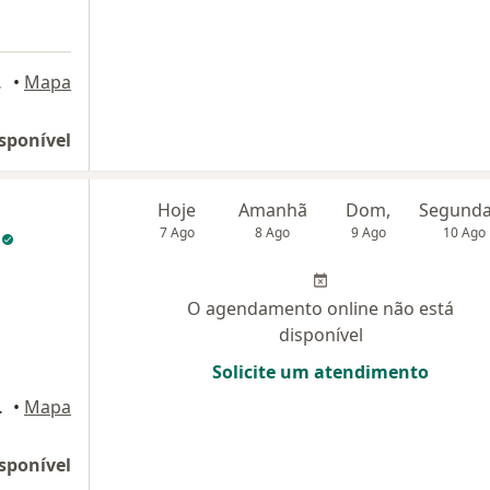
 Iguaçu
•
Mapa
sponível
Hoje
Amanhã
Dom,
s
7 Ago
8 Ago
9 Ago
10 Ago
O agendamento online não está
disponível
Solicite um atendimento
, Nova Iguaçu
•
Mapa
sponível