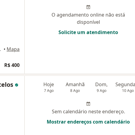
O agendamento online não está
disponível
Solicite um atendimento
Nova Iguaçu
•
Mapa
R$ 400
celos
Hoje
Amanhã
Dom,
7 Ago
8 Ago
9 Ago
10 Ago
Sem calendário neste endereço.
Mostrar endereços com calendário