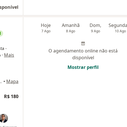
sponível
Hoje
Amanhã
Dom,
7 Ago
8 Ago
9 Ago
10 Ago
l
ta -
O agendamento online não está
·
Mais
o
disponível
Mostrar perfil
loja 401, Nova Iguaçu
•
Mapa
R$ 180