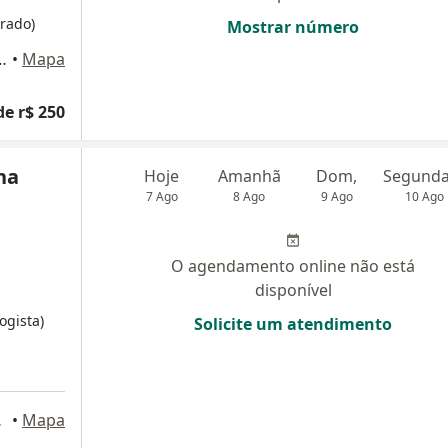
rado)
Mostrar número
Melo, 1399 Sala 404, Nova Iguaçu
•
Mapa
de r$ 250
na
Hoje
Amanhã
Dom,
7 Ago
8 Ago
9 Ago
10 Ago
O agendamento online não está
disponível
ogista)
Solicite um atendimento
a Iguaçu
•
Mapa