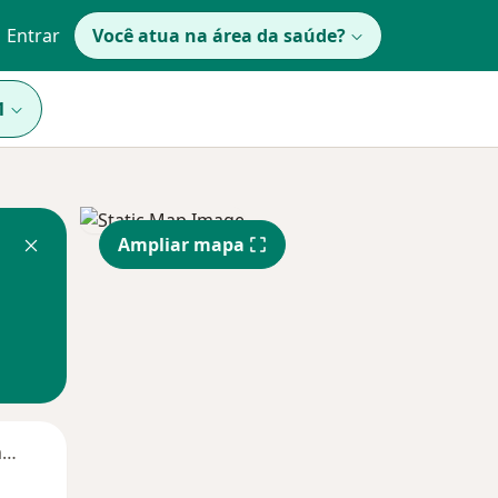
Entrar
Você atua na área da saúde?
1
Ampliar mapa
Segunda-feira
Ter,
Qua
Qui,
11 Ago
12 Ago
13 Ago