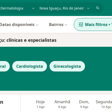
dade, doença ou nome
cidade ou região
Datas disponíveis
Bairros
Mais filtros
•
 clínicas e especialistas
ral
Cardiologista
Ginecologista
en
Hoje
Amanhã
Dom,
7 Ago
8 Ago
9 Ago
10 Ago