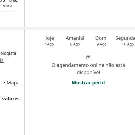
lio Gimenez
s Maria
Hoje
Amanhã
Dom,
7 Ago
8 Ago
9 Ago
10 Ago
ologista
is
O agendamento online não está
disponível
•
Mapa
Mostrar perfil
 valores