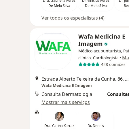
Dra. Gabriella Perez
Dr. Vinicius Perez
Dr. Ju
De Melo Silva
De Melo Silva
Rei
Ver todos os especialistas (4)
Wafa Medicina E
Imagem
Médico acupunturista, Pat
·
Ma
clínico, Cardiologista
428 opiniões
Estrada Alberto Teixeira da Cunha, 86, Nilópolis
Wafa Medicina E Imagem
Consulta Dermatologia
Consultar
Mostrar mais serviços
Dra. Carina Karraz
Dr. Dennis