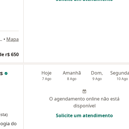
ia, 190 - conjunto 1012, Rio de Janeiro
•
Mapa
de r$ 650
es
Hoje
Amanhã
Dom,
7 Ago
8 Ago
9 Ago
10 Ago
O agendamento online não está
disponível
sta)
Solicite um atendimento
logia do