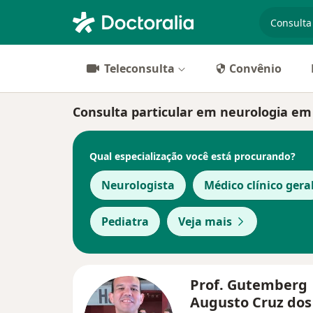
especiali
Teleconsulta
Convênio
Consulta particular em neurologia em R
Qual especialização você está procurando?
Neurologista
Médico clínico gera
Pediatra
Veja mais
Prof. Gutemberg
Augusto Cruz dos