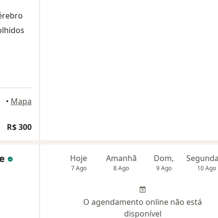
cérebro
olhidos
•
Mapa
R$ 300
ne
Hoje
Amanhã
Dom,
7 Ago
8 Ago
9 Ago
10 Ago
O agendamento online não está
disponível