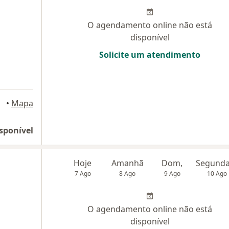
O agendamento online não está
disponível
Solicite um atendimento
e Janeiro
•
Mapa
sponível
Hoje
Amanhã
Dom,
7 Ago
8 Ago
9 Ago
10 Ago
O agendamento online não está
disponível