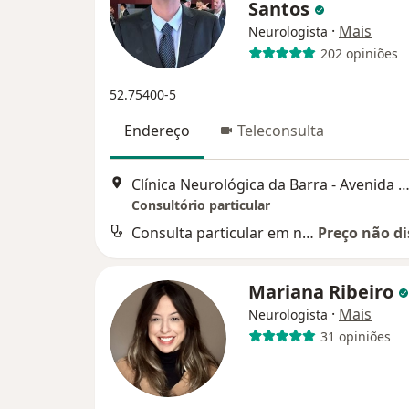
Santos
·
Mais
Neurologista
202 opiniões
52.75400-5
Endereço
Teleconsulta
Clínica Neurológica da Barra - Avenida das Américas, 1155 - Sala 1311 (Edifício Barra Space), Rio d
Consultório particular
Consulta particular em neurologia
Preço não di
Mariana Ribeiro
·
Mais
Neurologista
31 opiniões