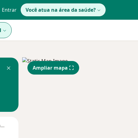
Entrar
Você atua na área da saúde?
1
Ampliar mapa
Segunda-feira
Ter,
Qua
Qui,
11 Ago
12 Ago
13 Ago