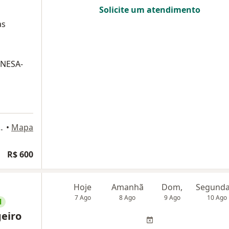
Solicite um atendimento
as
UNESA-
, sala 204, Rio de Janeiro
•
Mapa
R$ 600
Hoje
Amanhã
Dom,
7 Ago
8 Ago
9 Ago
10 Ago
l
geiro