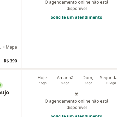
O agendamento online não está
disponível
Solicite um atendimento
, Rio de Janeiro
•
Mapa
R$ 390
Hoje
Amanhã
Dom,
7 Ago
8 Ago
9 Ago
10 Ago
l
aujo
O agendamento online não está
disponível
Solicite um atendimento