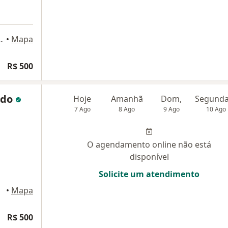
, sala 401, Rio de Janeiro
•
Mapa
R$ 500
ado
Hoje
Amanhã
Dom,
7 Ago
8 Ago
9 Ago
10 Ago
O agendamento online não está
disponível
Solicite um atendimento
•
Mapa
R$ 500