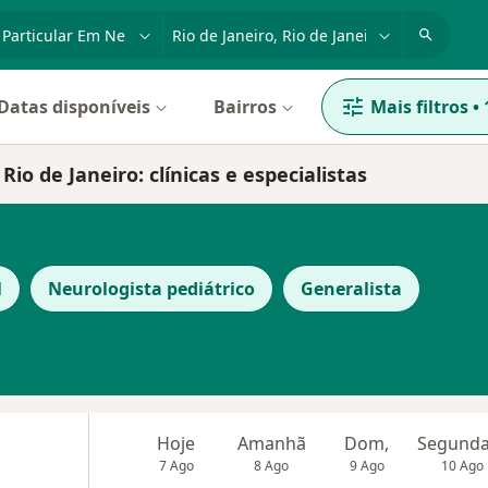
dade, doença ou nome
cidade ou região
Datas disponíveis
Bairros
Mais filtros
•
io de Janeiro: clínicas e especialistas
l
Neurologista pediátrico
Generalista
Hoje
Amanhã
Dom,
7 Ago
8 Ago
9 Ago
10 Ago