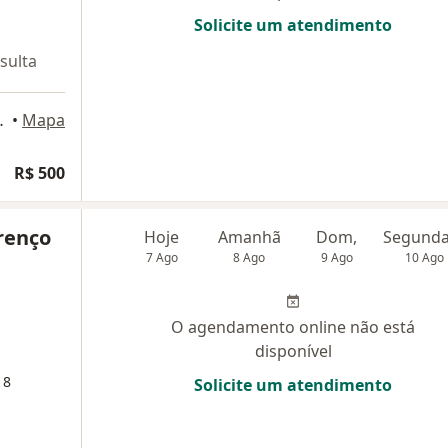
Solicite um atendimento
sulta
Rio de Janeiro
•
Mapa
R$ 500
renço
Hoje
Amanhã
Dom,
7 Ago
8 Ago
9 Ago
10 Ago
O agendamento online não está
disponível
18
Solicite um atendimento