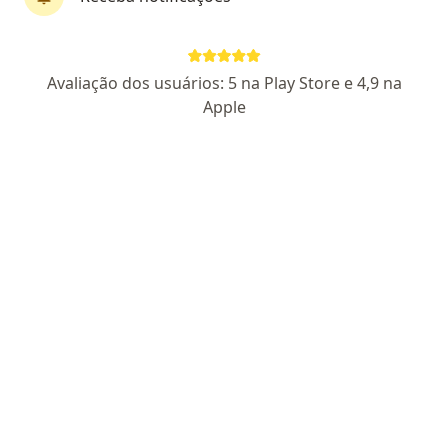
Avaliação dos usuários: 5 na Play Store e 4,9 na
Apple
Pagamento online
Parcelamento disponível
Dr. Vinícius de Araujo Santos
·
Mais
Neurologista
132 opiniões
CRM RJ 52698601
Cert. Pos-graduação RQE (Não encontrado)
Endereço
Teleconsulta
Rua Voluntários da Pátria, 190 - conjunto 1012, Rio de Janeiro
•
Mapa
Corpus 1 Botafogo
Primeira consulta neurologia
R$ 650