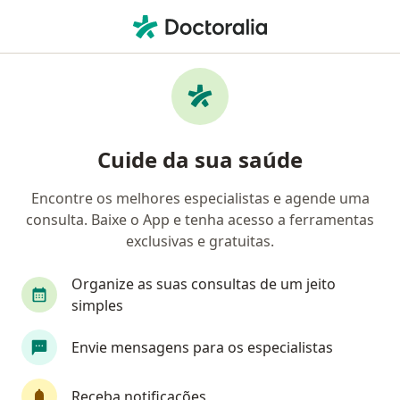
Men
Primeira Consulta Neurologia • Rio de Janeiro, Rio de Janeiro RJ
Filtros
• 1
Convênio
Mapa
Primeira consulta neurologia em Rio de
Cuide da sua saúde
Janeiro: clínicas e especialistas
Encontre os melhores especialistas e agende uma
consulta. Baixe o App e tenha acesso a ferramentas
Qual especialização você está procurando?
exclusivas e gratuitas.
Neurologista
Médico clínico geral
Organize as suas consultas de um jeito
Psiquiatra
Pediatra
simples
Envie mensagens para os especialistas
Gastroenterologista
Veja mais
Receba notificações