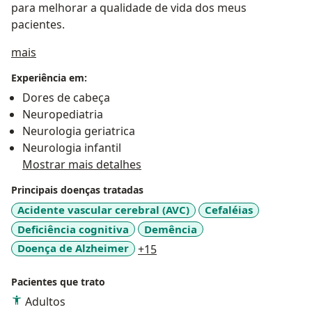
para melhorar a qualidade de vida dos meus
pacientes.
Sobre mim
mais
Experiência em:
Dores de cabeça
Neuropediatria
Neurologia geriatrica
Neurologia infantil
Mostrar mais detalhes
Principais doenças tratadas
Acidente vascular cerebral (AVC)
Cefaléias
Deficiência cognitiva
Demência
a11y_sr_more_diseases
Doença de Alzheimer
+15
Pacientes que trato
Adultos