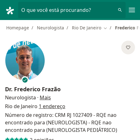
Men
O que você está procurando?
Homepage
Neurologista
Rio De Janeiro
Frederico F
Mudar de cidade
Dr.
Frederico Frazão
sobre as especializações
Neurologista
·
Mais
Rio de Janeiro
1 endereço
Número de registro: CRM RJ 1027409 - RQE nao
encontrado para (NEUROLOGISTA) - RQE nao
encontrado para (NEUROLOGISTA PEDIÁTRICO)
2 opiniões