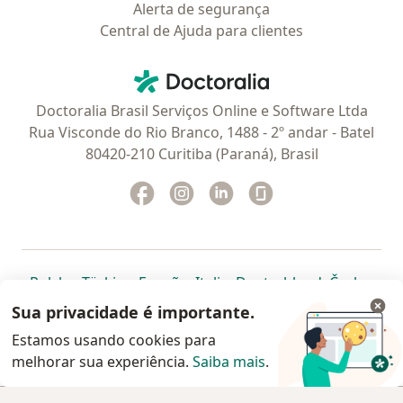
Alerta de segurança
Central de Ajuda para clientes
Contato
Doctoralia - Homepage
Doctoralia Brasil Serviços Online e Software Ltda
Rua Visconde do Rio Branco, 1488 - 2º andar - Batel
80420-210 Curitiba (Paraná), Brasil
Facebook
abre num novo separador
Instagram
abre num novo separador
Linkedin
abre num novo separad
Glassdoor
abre num novo se
abre num novo separador
abre num novo separador
abre num novo separador
abre num novo separado
abre num n
abre
Polska
,
Türkiye
,
España
,
Italia
,
Deutschland
,
Česko
,
abre num novo separador
abre num novo separador
abre num novo separador
abre num novo separa
abre num no
abre n
Portugal
,
México
,
Chile
,
Brasil
,
Argentina
,
Perú
,
Sua privacidade é importante.
abre num novo separad
Colombia
Estamos usando cookies para
melhorar sua experiência.
www.doctoralia.com.br © 2026 - Agende agora sua
Saiba mais
.
consulta