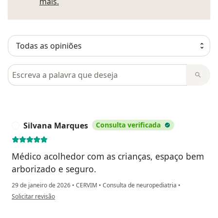
Saber mais sobre pareceres
mais.
Pesquisar em opiniões
Silvana Marques
Consulta verificada
S
Médico acolhedor com as crianças, espaço bem
arborizado e seguro.
29 de janeiro de 2026
•
CERVIM
•
Consulta de neuropediatria
•
na opinião do utilizador Silvana Marques
Solicitar revisão