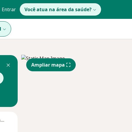
Entrar
Você atua na área da saúde?
1
Ampliar mapa
Segunda-feira
Ter,
Qua
Qui,
11 Ago
12 Ago
13 Ago