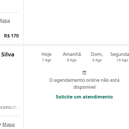
Mapa
R$ 170
 Silva
Hoje
Amanhã
Dom,
7 Ago
8 Ago
9 Ago
10 Ago
O agendamento online não está
disponível
Solicite um atendimento
econsulta 2
•
Mapa