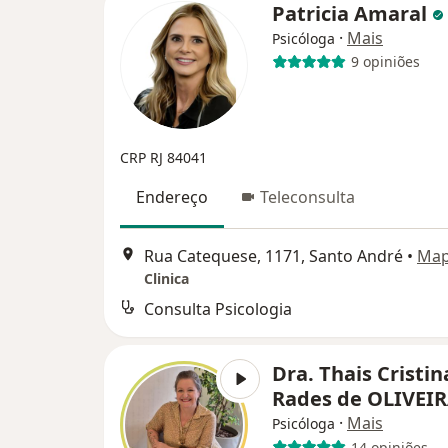
Patricia Amaral
·
Mais
Psicóloga
9 opiniões
CRP RJ 84041
Endereço
Teleconsulta
Rua Catequese, 1171, Santo André
•
Ma
Clinica
Consulta Psicologia
Dra. Thais Cristin
Rades de OLIVEI
·
Mais
Psicóloga
14 opiniões