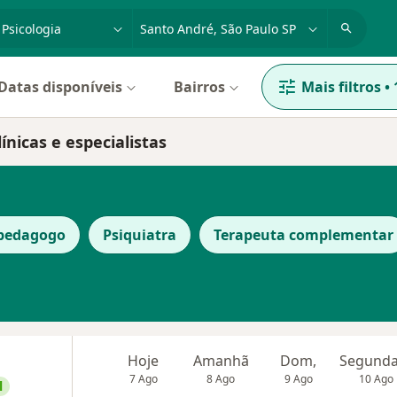
dade, doença ou nome
cidade ou região
Datas disponíveis
Bairros
Mais filtros
•
ínicas e especialistas
opedagogo
Psiquiatra
Terapeuta complementar
Hoje
Amanhã
Dom,
7 Ago
8 Ago
9 Ago
10 Ago
l