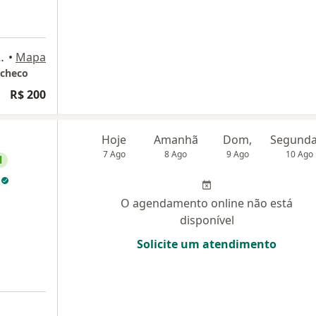
São Bernardo do Campo
•
Mapa
acheco
R$ 200
Hoje
Amanhã
Dom,
7 Ago
8 Ago
9 Ago
10 Ago
l
r
O agendamento online não está
disponível
Solicite um atendimento