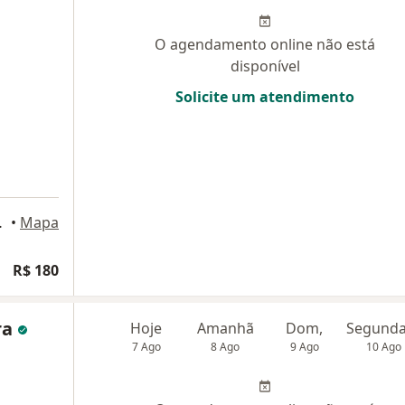
O agendamento online não está
disponível
Solicite um atendimento
o André, SP
•
Mapa
R$ 180
ra
Hoje
Amanhã
Dom,
7 Ago
8 Ago
9 Ago
10 Ago