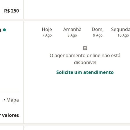
R$ 250
a
Hoje
Amanhã
Dom,
7 Ago
8 Ago
9 Ago
10 Ago
O agendamento online não está
disponível
Solicite um atendimento
Sul
•
Mapa
 valores