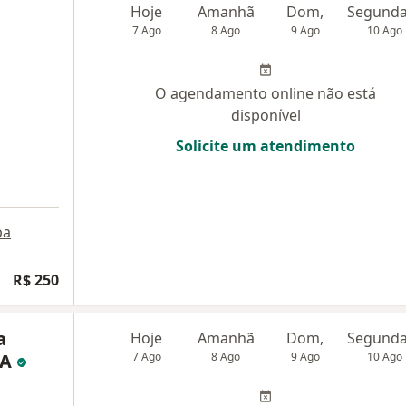
Hoje
Amanhã
Dom,
7 Ago
8 Ago
9 Ago
10 Ago
O agendamento online não está
disponível
Solicite um atendimento
pa
R$ 250
a
Hoje
Amanhã
Dom,
RA
7 Ago
8 Ago
9 Ago
10 Ago