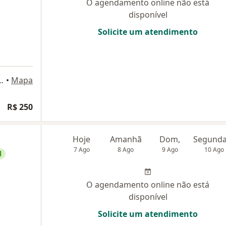
O agendamento online não está
disponível
Solicite um atendimento
11, São Bernardo do Campo
•
Mapa
R$ 250
Hoje
Amanhã
Dom,
7 Ago
8 Ago
9 Ago
10 Ago
l
O agendamento online não está
disponível
Solicite um atendimento