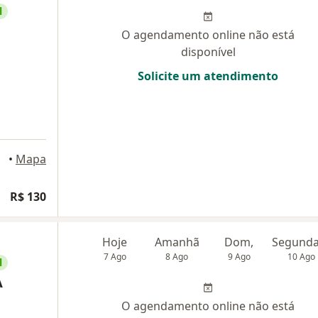
l
O agendamento online não está
disponível
Solicite um atendimento
•
Mapa
R$ 130
Hoje
Amanhã
Dom,
7 Ago
8 Ago
9 Ago
10 Ago
l
A
O agendamento online não está