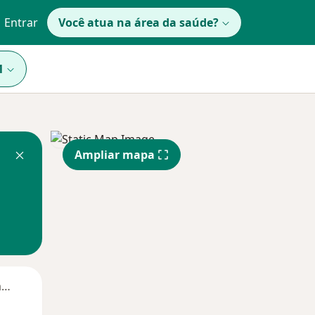
Entrar
Você atua na área da saúde?
1
Ampliar mapa
Segunda-feira
Ter,
Qua
Qui,
11 Ago
12 Ago
13 Ago