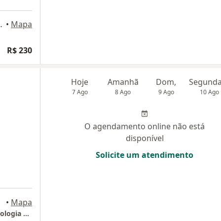
rica, São José dos Campos
•
Mapa
R$ 230
Hoje
Amanhã
Dom,
7 Ago
8 Ago
9 Ago
10 Ago
O agendamento online não está
disponível
Solicite um atendimento
ampos
•
Mapa
Priscilla Paula LTDA - Neuropsicologia e Psicologia Clinica