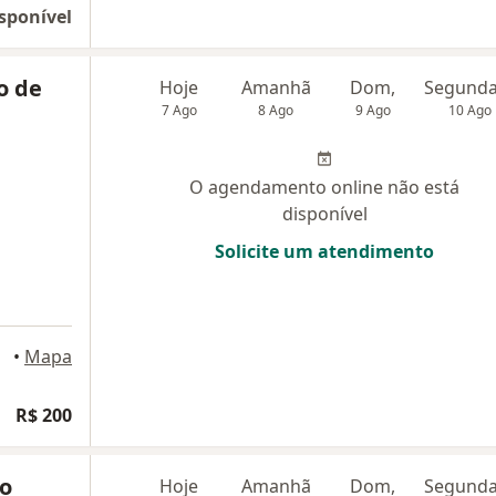
sponível
o de
Hoje
Amanhã
Dom,
7 Ago
8 Ago
9 Ago
10 Ago
O agendamento online não está
disponível
Solicite um atendimento
 Campos
•
Mapa
R$ 200
to
Hoje
Amanhã
Dom,