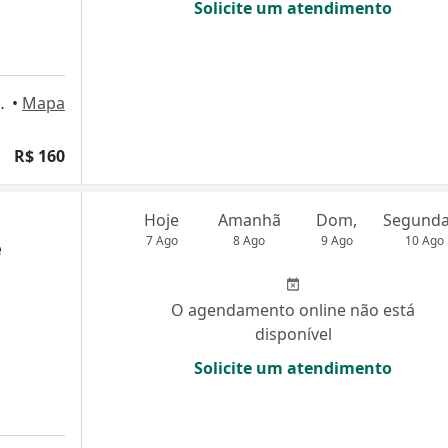
Solicite um atendimento
rica, São José dos Campos
•
Mapa
R$ 160
Hoje
Amanhã
Dom,
7 Ago
8 Ago
9 Ago
10 Ago
e
O agendamento online não está
disponível
Solicite um atendimento