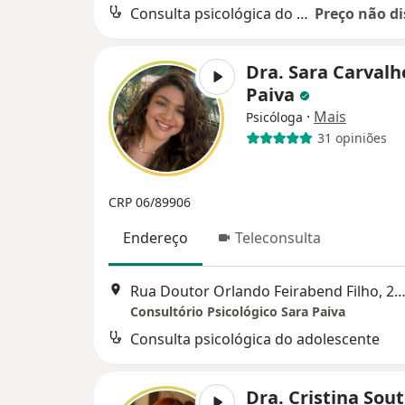
Consulta psicológica do adolescente
Preço não di
Dra. Sara Carvalh
Paiva
·
Mais
Psicóloga
31 opiniões
CRP 06/89906
Endereço
Teleconsulta
Rua Doutor Orlando Feirabend Filho, 230- sala 802, torre C, São José dos
Consultório Psicológico Sara Paiva
Consulta psicológica do adolescente
Dra. Cristina Sou