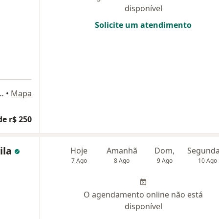
disponível
Solicite um atendimento
- Jardim São Dimas, São José dos Campos - SP, São José dos Campos
•
Mapa
de r$ 250
ila
Hoje
Amanhã
Dom,
7 Ago
8 Ago
9 Ago
10 Ago
O agendamento online não está
disponível