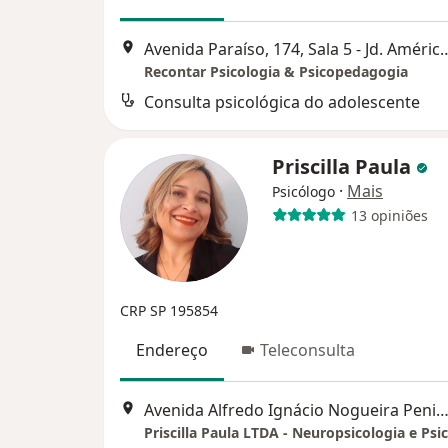
Avenida Paraíso, 174, Sala 5 - Jd. Amé
Recontar Psicologia & Psicopedagogia
Consulta psicológica do adolescente
Priscilla Paula
·
Mais
Psicólogo
13 opiniões
CRP SP 195854
Endereço
Teleconsulta
Avenida Alfredo Ignácio Nogueira Penido 335, São José dos C