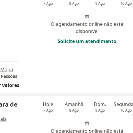
7 Ago
8 Ago
9 Ago
10 Ago
O agendamento online não está
disponível
Solicite um atendimento
Mapa
e Pessoas
 valores
ara de
Hoje
Amanhã
Dom,
7 Ago
8 Ago
9 Ago
10 Ago
ais
O agendamento online não está