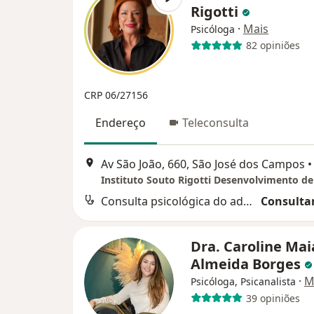
Rigotti
·
Mais
Psicóloga
82 opiniões
CRP 06/27156
Endereço
Teleconsulta
Av São João, 660, São José dos Campos
•
Instituto Souto Rigotti Desenvolvimento d
Consulta psicológica do adolescente
Consultar
Dra. Caroline Mai
Almeida Borges
·
M
Psicóloga, Psicanalista
39 opiniões