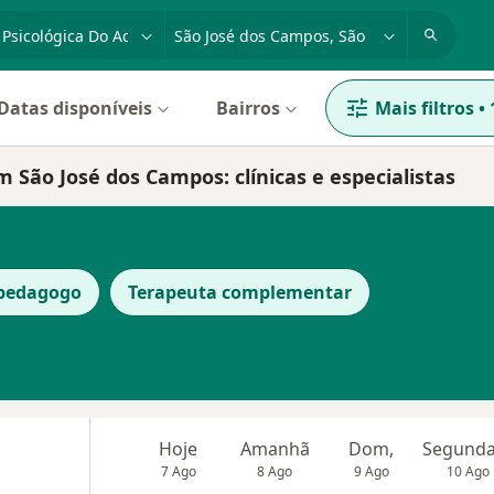
dade, doença ou nome
cidade ou região
Datas disponíveis
Bairros
Mais filtros
•
 São José dos Campos: clínicas e especialistas
opedagogo
Terapeuta complementar
Hoje
Amanhã
Dom,
7 Ago
8 Ago
9 Ago
10 Ago