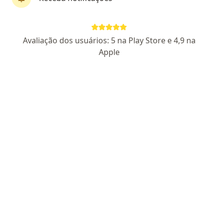
Marcelo Henrique D. Oliveira
Avaliação dos usuários: 5 na Play Store e 4,9 na
·
Mais
Psicólogo
Apple
11 opiniões
CRP MG 77639
Endereço 1
Endereço 2
Teleconsulta
Rua Duque de Caxias 450 9º andar, sala 908, Uberlândia
•
Mapa
Davi & Oliver Coworker's
Consulta psicológica do adolescente
R$ 120
Esse especialista não oferece agendamento online para esse endereço.
Solicite um atendimento