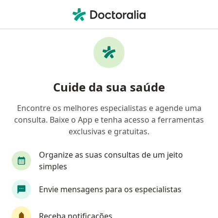
Men
Consulta Psicológica Do Adolescente • Uberlândia, Minas Gerais MG
Filtros
• 1
Convênio
Mapa
Consulta psicológica do adolescente em
Cuide da sua saúde
Uberlândia: clínicas e especialistas
Encontre os melhores especialistas e agende uma
consulta. Baixe o App e tenha acesso a ferramentas
Qual especialização você está procurando?
exclusivas e gratuitas.
Psicólogo
Psicanalista
Psicopedagogo
Organize as suas consultas de um jeito
simples
Envie mensagens para os especialistas
Receba notificações