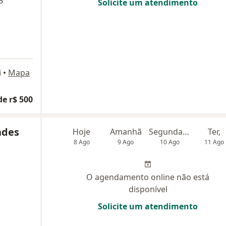
5
Solicite um atendimento
i
•
Mapa
de r$ 500
ndes
Hoje
Amanhã
Segunda-feira
Ter,
8 Ago
9 Ago
10 Ago
11 Ago
O agendamento online não está
disponível
Solicite um atendimento