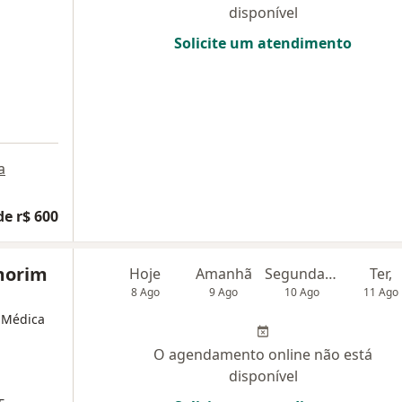
disponível
Solicite um atendimento
a
de r$ 600
morim
Hoje
Amanhã
Segunda-feira
Ter,
8 Ago
9 Ago
10 Ago
11 Ago
, Médica
O agendamento online não está
disponível