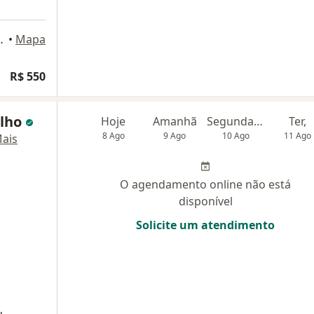
03, Icaraí, Niterói
•
Mapa
R$ 550
alho
Hoje
Amanhã
Segunda-feira
Ter,
8 Ago
9 Ago
10 Ago
11 Ago
ais
O agendamento online não está
disponível
Solicite um atendimento