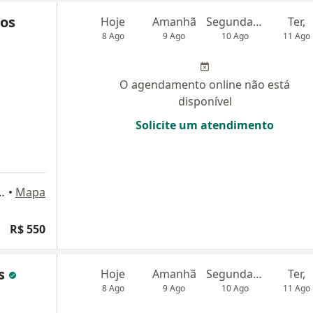
tos
Hoje
Amanhã
Segunda-feira
Ter,
8 Ago
9 Ago
10 Ago
11 Ago
O agendamento online não está
disponível
Solicite um atendimento
, 27 - sala 1001, Niterói
•
Mapa
R$ 550
os
Hoje
Amanhã
Segunda-feira
Ter,
8 Ago
9 Ago
10 Ago
11 Ago