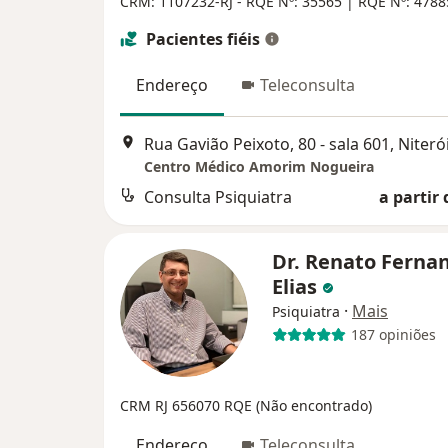
CRM: 1107232-RJ - RQE Nº: 35565 | RQE Nº: 4788
Pacientes fiéis
Endereço
Teleconsulta
Rua Gavião Peixoto, 80 - sala 601, Niteró
Centro Médico Amorim Nogueira
Consulta Psiquiatra
a partir 
Dr. Renato Ferna
Elias
·
Mais
Psiquiatra
187 opiniões
CRM RJ 656070
RQE (Não encontrado)
Endereço
Teleconsulta