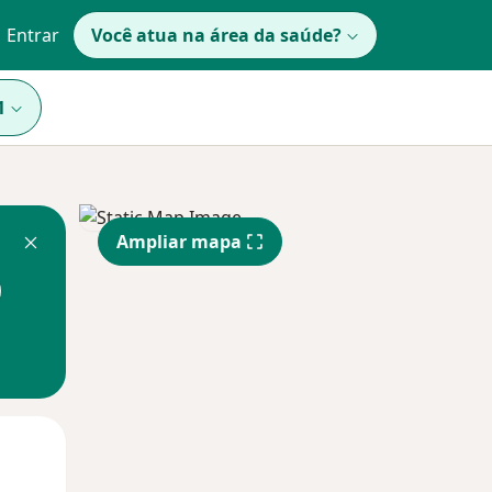
Entrar
Você atua na área da saúde?
1
Ampliar mapa
Qua
Qui,
Sex,
12 Ago
13 Ago
14 Ago