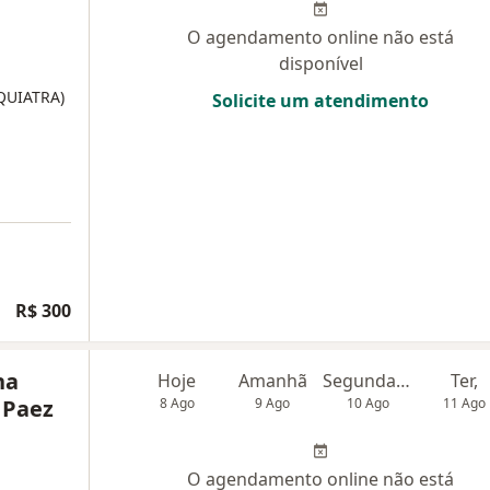
O agendamento online não está
disponível
IQUIATRA)
Solicite um atendimento
R$ 300
na
Hoje
Amanhã
Segunda-feira
Ter,
 Paez
8 Ago
9 Ago
10 Ago
11 Ago
O agendamento online não está