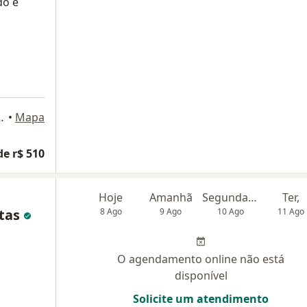
do e
 337, 8º andar, Niterói
•
Mapa
de r$ 510
Hoje
Amanhã
Segunda-feira
Ter,
itas
8 Ago
9 Ago
10 Ago
11 Ago
O agendamento online não está
disponível
Solicite um atendimento