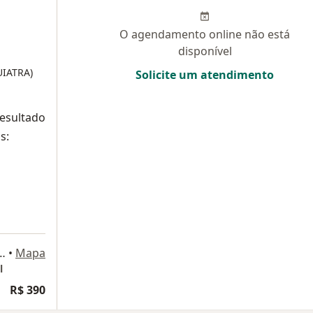
O agendamento online não está
disponível
UIATRA)
Solicite um atendimento
resultado
s:
 Amaral Peixoto, 467, Niterói
•
Mapa
l
R$ 390