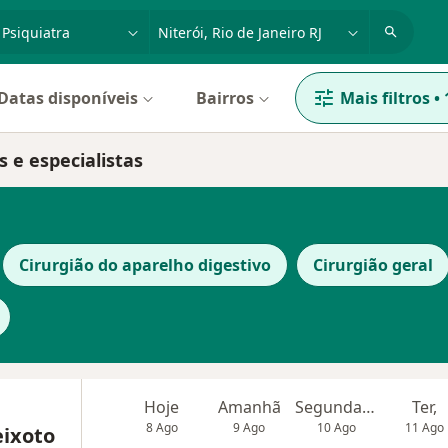
dade, doença ou nome
cidade ou região
Datas disponíveis
Bairros
Mais filtros
•
s e especialistas
Cirurgião do aparelho digestivo
Cirurgião geral
Hoje
Amanhã
Segunda-feira
Ter,
8 Ago
9 Ago
10 Ago
11 Ago
eixoto