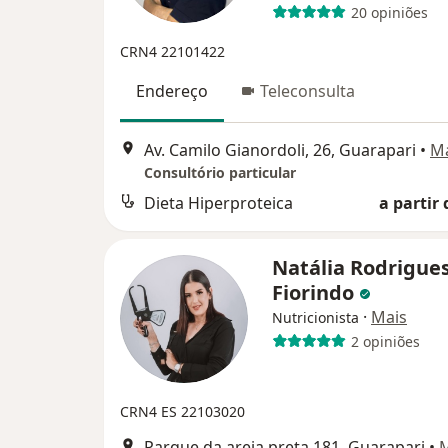
20 opiniões
CRN4 22101422
Endereço
Teleconsulta
Av. Camilo Gianordoli, 26, Guarapari
•
M
Consultório particular
Dieta Hiperproteica
a partir 
Natália Rodrigue
Fiorindo
·
Mais
Nutricionista
2 opiniões
CRN4 ES 22103020
Parque da areia preta 181, Guarapari
•