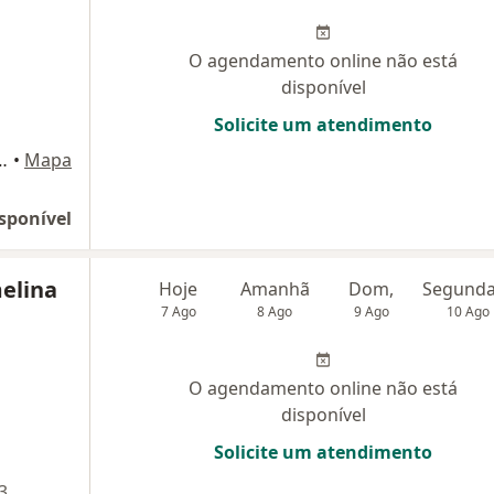
O agendamento online não está
disponível
Solicite um atendimento
 Lima, n° 604, Guarapari
•
Mapa
sponível
elina
Hoje
Amanhã
Dom,
7 Ago
8 Ago
9 Ago
10 Ago
O agendamento online não está
disponível
Solicite um atendimento
3