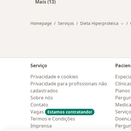
Mais (13)
Mais na categoria: Convênios médic
Homepage
Serviços
Dieta Hiperproteica
Muda
Serviço
Pacien
Privacidade e cookies
Especia
Privacidade para profissionais não
Clínica
cadastrados
Planos
Sobre nós
Pergun
Contato
Medic
Vagas
Serviç
Estamos contratando!
Termos e Condições
Doenc
Imprensa
Pergun