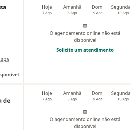
sa
Hoje
Amanhã
Dom,
7 Ago
8 Ago
9 Ago
10 Ago
O agendamento online não está
disponível
Solicite um atendimento
apa
sponível
Hoje
Amanhã
Dom,
a de
7 Ago
8 Ago
9 Ago
10 Ago
O agendamento online não está
disponível