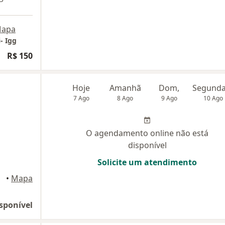
apa
- Igg
R$ 150
a
Hoje
Amanhã
Dom,
7 Ago
8 Ago
9 Ago
10 Ago
O agendamento online não está
disponível
Solicite um atendimento
•
Mapa
sponível