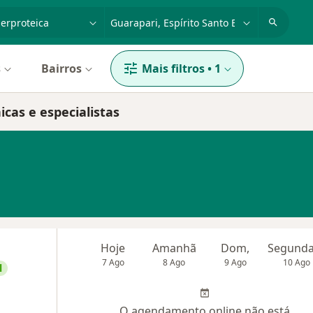
dade, doença ou nome
cidade ou região
s
Bairros
Mais filtros
•
1
icas e especialistas
Hoje
Amanhã
Dom,
7 Ago
8 Ago
9 Ago
10 Ago
l
O agendamento online não está