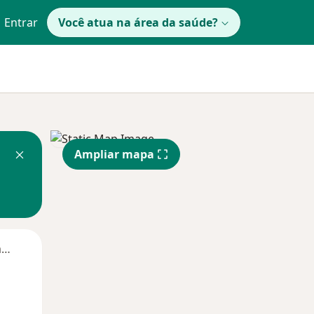
Entrar
Você atua na área da saúde?
Ampliar mapa
Segunda-feira
Ter,
Qua
Qui,
11 Ago
12 Ago
13 Ago