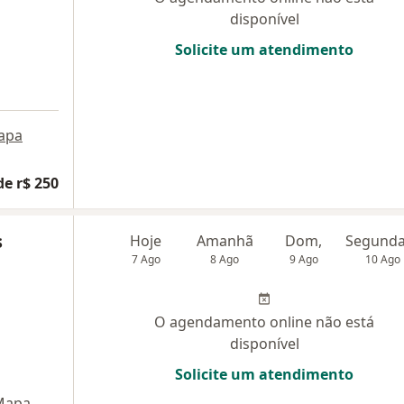
disponível
Solicite um atendimento
apa
de r$ 250
s
Hoje
Amanhã
Dom,
7 Ago
8 Ago
9 Ago
10 Ago
O agendamento online não está
disponível
Solicite um atendimento
Mapa