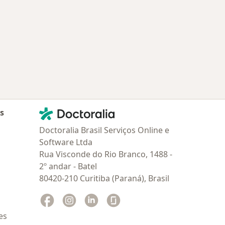
 Guarapari
Mais na categoria: Os médicos mais procurados
Contato
Doctoralia - Homepage
as
Doctoralia Brasil Serviços Online e
Software Ltda
Rua Visconde do Rio Branco, 1488 -
2º andar - Batel
80420-210 Curitiba (Paraná), Brasil
Facebook
abre num novo separador
Instagram
abre num novo separador
Linkedin
abre num novo separador
Glassdoor
abre num novo separador
es