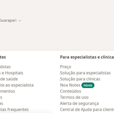
Mais na categoria: Serviços relacionados em
os em Guarapari
Guarapari
r de cidade
Mudar de cidade
tes
Para especialistas e clínic
listas
Preço
s e Hospitais
Solução para especialistas
 de saúde
Solução para clinicas
te ao especialista
Noa Notes
novo
amentos
Conteúdos
os
Termos de uso
as
Alerta de segurança
tas frequentes
Central de Ajuda para client