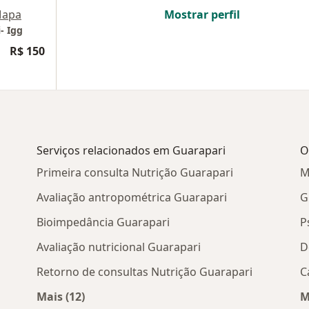
apa
Mostrar perfil
- Igg
R$ 150
Serviços relacionados em Guarapari
O
Primeira consulta Nutrição Guarapari
M
Avaliação antropométrica Guarapari
G
Bioimpedância Guarapari
P
Avaliação nutricional Guarapari
D
i
Retorno de consultas Nutrição Guarapari
C
Mais (12)
M