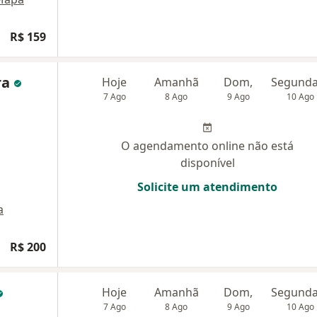
R$ 159
ra
Hoje
Amanhã
Dom,
7 Ago
8 Ago
9 Ago
10 Ago
O agendamento online não está
disponível
Solicite um atendimento
a
R$ 200
Hoje
Amanhã
Dom,
7 Ago
8 Ago
9 Ago
10 Ago