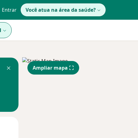
Entrar
Você atua na área da saúde?
1
Ampliar mapa
Segunda-feira
Ter,
Qua
10 Ago
11 Ago
12 Ago