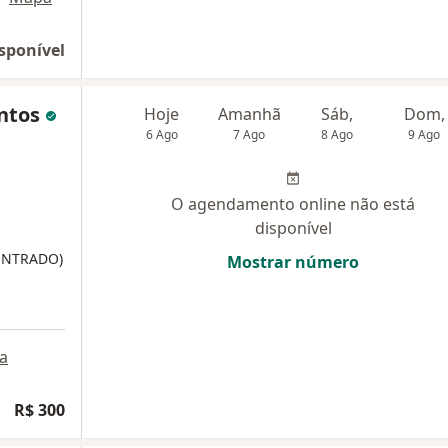
sponível
antos
Hoje
Amanhã
Sáb,
Dom,
6 Ago
7 Ago
8 Ago
9 Ago
O agendamento online não está
disponível
ONTRADO)
Mostrar número
a
R$ 300