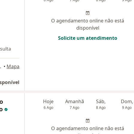
O agendamento online não está
disponível
Solicite um atendimento
sulta
A, Brasil, Salvador
•
Mapa
sponível
ho
Hoje
Amanhã
Sáb,
Dom,
lo
6 Ago
7 Ago
8 Ago
9 Ago
O agendamento online não está