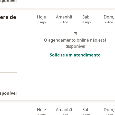
sponível
oere de
Hoje
Amanhã
Sáb,
Dom,
6 Ago
7 Ago
8 Ago
9 Ago
O agendamento online não está
disponível
Solicite um atendimento
sponível
Hoje
Amanhã
Sáb,
Dom,
6 Ago
7 Ago
8 Ago
9 Ago