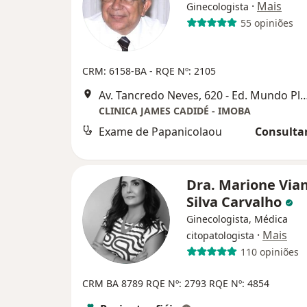
·
Mais
Ginecologista
55 opiniões
CRM: 6158-BA
- RQE Nº: 2105
Av. Tancredo Neves, 620 - Ed. Mundo Plaza Sala
CLINICA JAMES CADIDÉ - IMOBA
Exame de Papanicolaou
Consultar
Dra. Marione Via
Silva Carvalho
Ginecologista, Médica
·
Mais
citopatologista
110 opiniões
CRM BA 8789
RQE Nº: 2793
RQE Nº: 4854