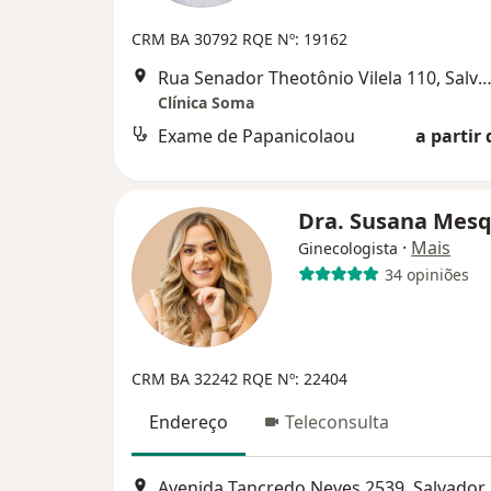
CRM BA 30792
RQE Nº: 19162
Rua Senador Theotônio Vilela 110, Salv
Clínica Soma
Exame de Papanicolaou
a partir 
Dra. Susana Mes
·
Mais
Ginecologista
34 opiniões
CRM BA 32242
RQE Nº: 22404
Endereço
Teleconsulta
Avenida Tancredo Neves 2539, Salvador