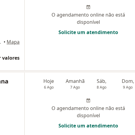
O agendamento online não está
disponível
Solicite um atendimento
 2708, Salvador
•
Mapa
 valores
nna
Hoje
Amanhã
Sáb,
Dom,
6 Ago
7 Ago
8 Ago
9 Ago
O agendamento online não está
disponível
Solicite um atendimento