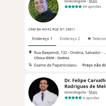
·
Mais
Ginecologista
69 opiniões
CRM BA 44163
RQE Nº: 24811
Endereço 1
Endereço 2
Telecon
Rua Baependi, 132 - Ondina, Salvador - B
Clínica IDEM - Ondina
Exame de Papanicolaou
Preço não di
Dr. Felipe Carval
Rodrigues de Me
·
Mais
Ginecologista
6 opiniões