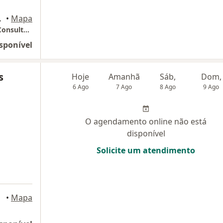
, Salvador
•
Mapa
SOMA Atenção Integral à Saúde da Mulher Consultório particular
sponível
s
Hoje
Amanhã
Sáb,
Dom,
6 Ago
7 Ago
8 Ago
9 Ago
O agendamento online não está
disponível
Solicite um atendimento
ador
•
Mapa