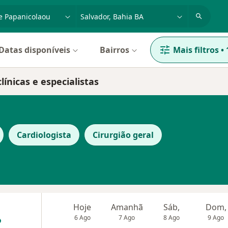
dade, doença ou nome
cidade ou região
Datas disponíveis
Bairros
Mais filtros
•
ínicas e especialistas
Cardiologista
Cirurgião geral
Hoje
Amanhã
Sáb,
Dom,
6 Ago
7 Ago
8 Ago
9 Ago