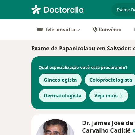
especiali
Teleconsulta
Convênio
Exame de Papanicolaou em Salvador: cl
Qual especialização você está procurando?
Ginecologista
Coloproctologista
Dermatologista
Veja mais
Dr. James José de
Carvalho Cadidé