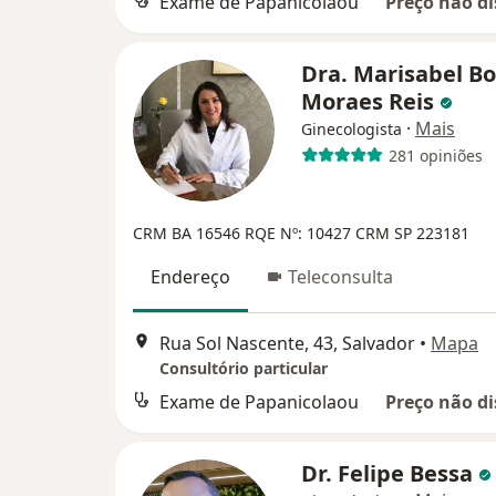
Exame de Papanicolaou
Preço não di
Dra. Marisabel B
Moraes Reis
·
Mais
Ginecologista
281 opiniões
CRM BA 16546 RQE Nº: 10427
CRM SP 223181
Endereço
Teleconsulta
Rua Sol Nascente, 43, Salvador
•
Mapa
Consultório particular
Exame de Papanicolaou
Preço não di
Dr. Felipe Bessa