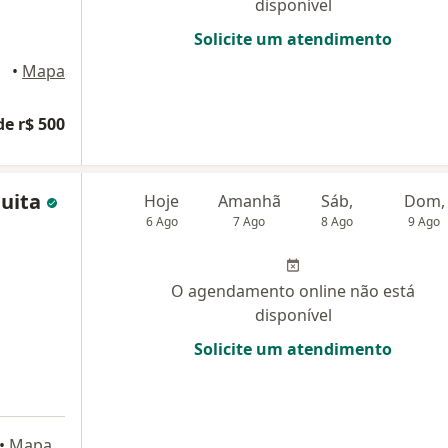
disponível
Solicite um atendimento
ador
•
Mapa
de r$ 500
quita
Hoje
Amanhã
Sáb,
Dom,
6 Ago
7 Ago
8 Ago
9 Ago
O agendamento online não está
disponível
Solicite um atendimento
•
Mapa