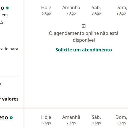
to
Hoje
Amanhã
Sáb,
Dom,
6 Ago
7 Ago
8 Ago
9 Ago
a em
is
O agendamento online não está
disponível
rado para
Solicite um atendimento
a
 valores
reto
Hoje
Amanhã
Sáb,
Dom,
6 Ago
7 Ago
8 Ago
9 Ago