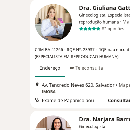
Dra. Giuliana Gat
Ginecologista, Especialist
·
Ma
reprodução humana
82 opiniões
CRM BA 41266
- RQE Nº: 23937
- RQE nao encont
(ESPECIALISTA EM REPRODUCAO HUMANA)
Endereço
Teleconsulta
Av. Tancredo Neves 620, Salvador
•
Map
IMOBA
Exame de Papanicolaou
Consultar
Dra. Narjara Bar
Ginecologista