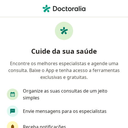
Men
Infiltração Da Coluna • Belo Horizonte, Minas Gerais MG
Filtros
• 1
Convênio
Mapa
Infiltração da coluna em Belo Horizonte:
Cuide da sua saúde
clínicas e especialistas
Encontre os melhores especialistas e agende uma
consulta. Baixe o App e tenha acesso a ferramentas
Qual especialização você está procurando?
exclusivas e gratuitas.
Ortopedista - Traumatologista
Neurocirurgiã
Organize as suas consultas de um jeito
simples
Envie mensagens para os especialistas
Receba notificações