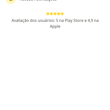
Dr. Luiz Fernando Fonseca
Avaliação dos usuários: 5 na Play Store e 4,9 na
Neurologista pediátrico
Apple
6 opiniões
CRM: 6528-MG
- RQE Nº: 3303
Endereço
Teleconsulta
Rua Aimorés, 2480 S 903, Belo Horizonte
•
Mapa
Consultório particular
Infiltração da coluna
Preço não disponível
Esse especialista não oferece agendamento online para esse endereço.
Solicite um atendimento