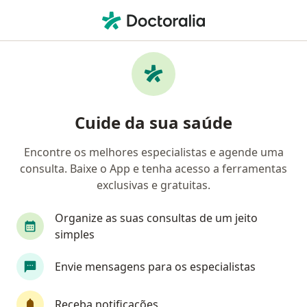
Men
Mapeamento De Retina • Curitiba, Paraná PR
Filtros
• 1
Convênio
Mapa
Mapeamento de retina em Curitiba: clínicas
Cuide da sua saúde
e especialistas
Encontre os melhores especialistas e agende uma
consulta. Baixe o App e tenha acesso a ferramentas
Qual especialização você está procurando?
exclusivas e gratuitas.
Oftalmologista
Médico clínico geral
Onco
Organize as suas consultas de um jeito
simples
Envie mensagens para os especialistas
Receba notificações