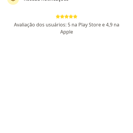
Dr. Leonardo Seidi Shigueoka
Avaliação dos usuários: 5 na Play Store e 4,9 na
·
Mais
Oftalmologista
Apple
1205 opiniões
CRM PR 27296 - RQE 18278
Pacientes fiéis
Rua Emiliano Perneta, 860 - 7º andar, Curitiba
•
Mapa
Clínica Ofta Mais
Mapeamento de retina
R$ 150
Esse especialista não oferece agendamento online para esse endereço.
Solicite um atendimento