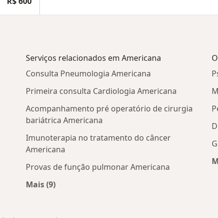
R$ 600
Serviços relacionados em Americana
O
Consulta Pneumologia Americana
P
Primeira consulta Cardiologia Americana
M
Acompanhamento pré operatório de cirurgia
P
bariátrica Americana
D
Imunoterapia no tratamento do câncer
G
Americana
M
Provas de função pulmonar Americana
Mais (9)
cos em Americana
Mais na categoria: Serviços relacionados em