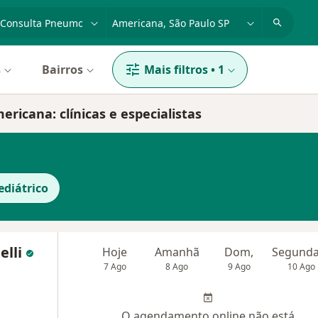
dade, doença ou nome
cidade ou região
s
Bairros
Mais filtros
•
1
icana: clínicas e especialistas
diátrico
elli
Hoje
Amanhã
Dom,
7 Ago
8 Ago
9 Ago
10 Ago
O agendamento online não está