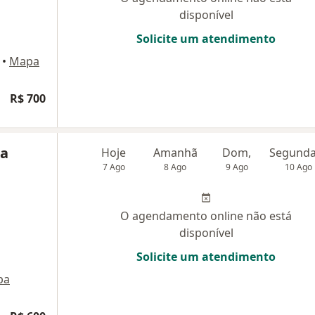
disponível
Solicite um atendimento
•
Mapa
R$ 700
na
Hoje
Amanhã
Dom,
7 Ago
8 Ago
9 Ago
10 Ago
O agendamento online não está
disponível
Solicite um atendimento
pa