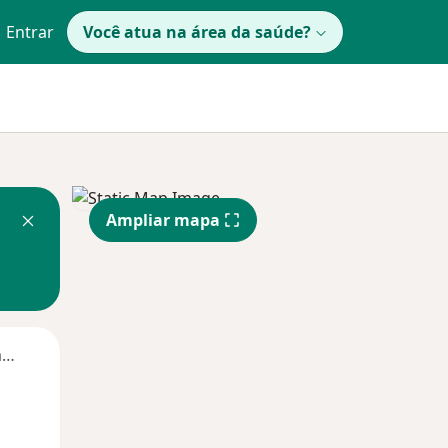
Entrar
Você atua na área da saúde?
Ampliar mapa
Segunda-feira
Ter,
Qua
Qui,
11 Ago
12 Ago
13 Ago