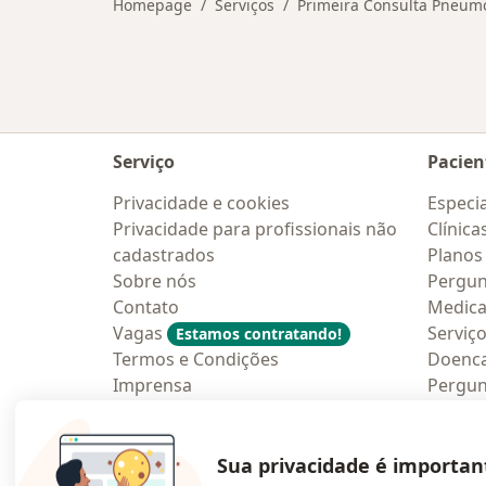
Homepage
Serviços
Primeira Consulta Pneum
Serviço
Pacien
Privacidade e cookies
Especia
Privacidade para profissionais não
Clínica
cadastrados
Planos
Sobre nós
Pergun
Contato
Medic
Vagas
Serviç
Estamos contratando!
Termos e Condições
Doenc
Imprensa
Pergun
Lei da Igualdade Salarial
Aplica
Blog p
Sua privacidade é importan