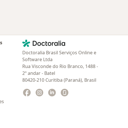
Contato
Doctoralia - Homepage
as
Doctoralia Brasil Serviços Online e
Software Ltda
Rua Visconde do Rio Branco, 1488 -
2º andar - Batel
80420-210 Curitiba (Paraná), Brasil
Facebook
abre num novo separador
Instagram
abre num novo separador
Linkedin
abre num novo separador
Glassdoor
abre num novo separador
es