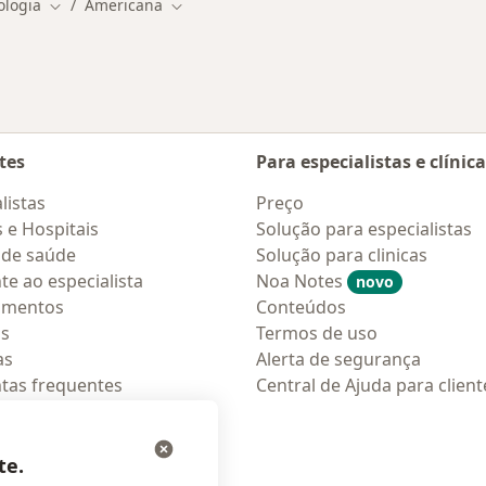
ologia
Americana
Mudar de cidade
Mudar de cidade
tes
Para especialistas e clínic
listas
Preço
s e Hospitais
Solução para especialistas
 de saúde
Solução para clinicas
te ao especialista
Noa Notes
novo
amentos
Conteúdos
os
Termos de uso
as
Alerta de segurança
tas frequentes
Central de Ajuda para client
ções móveis
ara pacientes
te.