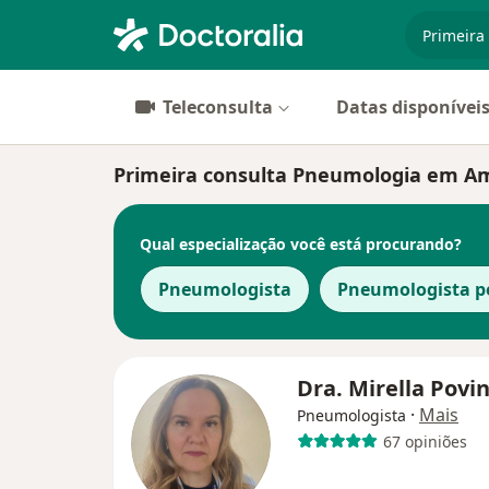
especiali
Teleconsulta
Datas disponívei
Primeira consulta Pneumologia em Amer
Qual especialização você está procurando?
Pneumologista
Pneumologista pe
Dra. Mirella Povin
·
Mais
Pneumologista
67 opiniões