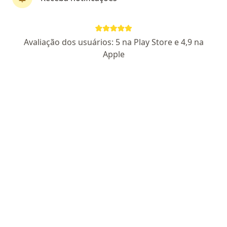
Dra. Juliana Martha Soares
Avaliação dos usuários: 5 na Play Store e 4,9 na
·
Mais
Ginecologista
Apple
228 opiniões
CRM: 113250-SP - RQE Nº: 110690
Pacientes fiéis
Endereço
Teleconsulta
Rua José Versolato, 111B 5andar Sala 509 Centro SBC, São Bernardo do Campo
•
Mapa
Consultório particular
Retirada do DIU
R$ 300
Esse especialista não oferece agendamento online para esse endereço.
Solicite um atendimento