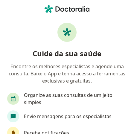
Men
Retirada Do Diu • São Bernardo do Campo, São Paulo SP
Filtros
• 1
Convênio
Mapa
Retirada do DIU em São Bernardo do
Cuide da sua saúde
Campo: clínicas e especialistas
Encontre os melhores especialistas e agende uma
consulta. Baixe o App e tenha acesso a ferramentas
Que tipo de consulta você quer agendar?
exclusivas e gratuitas.
Retirada do DIU
Organize as suas consultas de um jeito
simples
Envie mensagens para os especialistas
Receba notificações