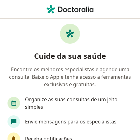
Men
Retorno De Consultas Dermatologia • Salvador, Bahia BA
Filtros
• 1
Convênio
Mapa
Retorno de consultas Dermatologia em
Cuide da sua saúde
Salvador: clínicas e especialistas
Encontre os melhores especialistas e agende uma
consulta. Baixe o App e tenha acesso a ferramentas
Qual especialização você está procurando?
exclusivas e gratuitas.
Dermatologista
Cirurgião plástico
Infect
Organize as suas consultas de um jeito
simples
Envie mensagens para os especialistas
Receba notificações