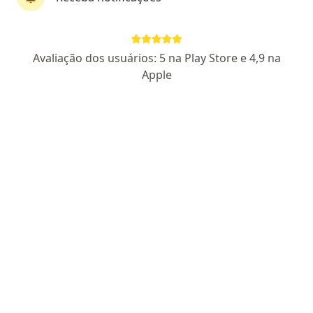
Dra. Camila Sampaio Ribeiro
Avaliação dos usuários: 5 na Play Store e 4,9 na
·
Mais
Dermatologista
Apple
1031 opiniões
CRM BA 21467
RQE Nº: 11906
Endereço
Teleconsulta
Avenida Antônio Carlos Magalhães 585, Salvador
•
Mapa
CAMILA RIBEIRO - Instituto de Dermatologia
Retorno de consultas Dermatologia
a partir de r$ 700
Esse especialista não oferece agendamento online para esse endereço.
Solicite um atendimento