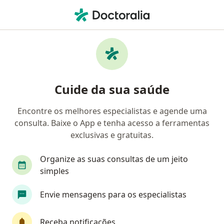
Men
Retorno De Consultas Endocrinologia E Metabologia • Porto Alegre, Rio Grande do Sul RS
Filtros
• 1
Convênio
Mapa
Retorno de consultas Endocrinologia e
Cuide da sua saúde
Metabologia em Porto Alegre: clínicas e
especialistas
Encontre os melhores especialistas e agende uma
consulta. Baixe o App e tenha acesso a ferramentas
Qual especialização você está procurando?
exclusivas e gratuitas.
Endocrinologista
Internista
Médico clínic
Organize as suas consultas de um jeito
simples
Envie mensagens para os especialistas
Receba notificações