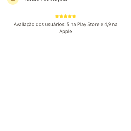
Avaliação dos usuários: 5 na Play Store e 4,9 na
Pagamento online
Apple
Dra. Carina Andressa Dick
Endocrinologista
38 opiniões
CRM RS 47167
RQE Nº: 47858
Parcelamento disponível
Endereço
Teleconsulta
Avenida Assis Brasil 2827, Porto Alegre
•
Mapa
Dra Carina Dick - Endocrinologista
Retorno de consultas Endocrinologia e Metabologia
R$ 400
Esse especialista não oferece agendamento online para esse endereço.