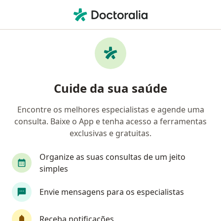
Men
Tratamento De Câncer De Canal Anal • Rio de Janeiro, Rio de Janeiro RJ
Filtros
• 1
Convênio
Mapa
Tratamento de câncer de canal anal em Rio
Cuide da sua saúde
de Janeiro: clínicas e especialistas
Encontre os melhores especialistas e agende uma
consulta. Baixe o App e tenha acesso a ferramentas
Qual especialização você está procurando?
exclusivas e gratuitas.
Oncologista
Médico clínico geral
Cirurgiã
Organize as suas consultas de um jeito
simples
Envie mensagens para os especialistas
Receba notificações