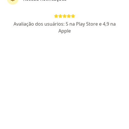
Pagamento online
Parcelamento disponível
Avaliação dos usuários: 5 na Play Store e 4,9 na
Lucas Bàrberi
Apple
·
Mais
Cirurgião oncológico, Cirurgião geral
17 opiniões
CRM RJ 113387-0
RQE Nº: 57861
RQE Nº: 42470
Endereço 1
Endereço 2
Teleconsulta
Rua Dr. Satamini 333, Rio de Janeiro
•
Mapa
Centro de Oncologia do Hospital São Vicente de Paulo
Tratamento de câncer de canal anal
a partir de r$ 400
Esse especialista não oferece agendamento online para esse endereço.
Solicite um atendimento