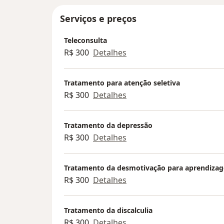
Ou seja, mesmo que o psicólogo não s
saúde, você pode fazer terapia com ele
Serviços e preços
devolvido.
Teleconsulta
Isso é permitido por lei?
R$ 300
Detalhes
Sim. A Lei nº 9.656/98 (Lei dos Planos
Tratamento para atenção seletiva
devem oferecer cobertura para psicote
R$ 300
Detalhes
* Não há profissional disponível na r
* Há demora para agendamento.
Tratamento da depressão
* O plano não oferece especialistas a
R$ 300
Detalhes
Além disso, muitos planos oferecem 
Tratamento da desmotivação para aprendiza
livre do paciente, mesmo sem justificat
R$ 300
Detalhes
Tratamento da discalculia
R$ 300
Detalhes