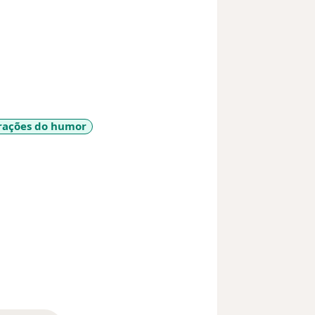
rações do humor
_sr_more_diseases