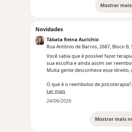
Mostrar mais
so
Novidades
Tábata Reina Aurichio
Rua Antônio de Barros, 2687, Bloco B,
Você sabia que é possível fazer terap
sua escolha e ainda assim ser reembo
Muita gente desconhece esse direito, m
O que é o reembolso de psicoterapia?
Ler mais
O reembolso de psicoterapia acontec
24/06/2026
consulta particular com um psicólogo e
ressarcimento desse valor, total ou pa
plano.