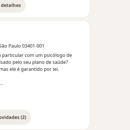
 detalhes
bre a experiência
 São Paulo 03401-001
ia particular com um psicólogo de
lsado pelo seu plano de saúde?
as ele é garantido por lei.
e quando o paciente paga pela
, depois, solicita ao convênio o
rcial, de acordo com o contrato do
Mostrar mais novidades (2)