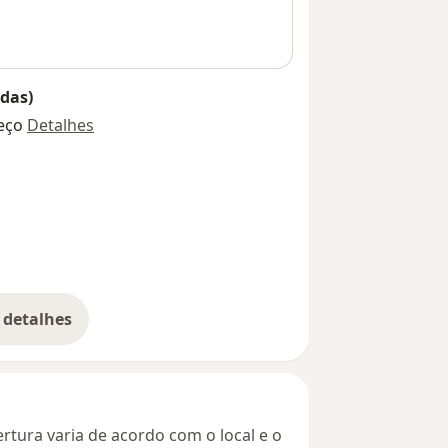
das)
eço
Detalhes
 detalhes
bre o endereço
rtura varia de acordo com o local e o