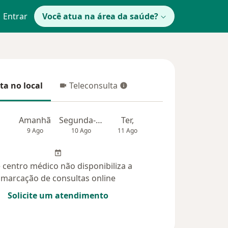
Entrar
Você atua na área da saúde?
ta no local
Teleconsulta
 no local
Teleconsulta
Amanhã
Segunda-feira
Ter,
Qua
Qui,
9 Ago
10 Ago
11 Ago
12 Ago
13 Ag
 centro médico não disponibiliza a
marcação de consultas online
Solicite um atendimento
úvidas respondidas (29)