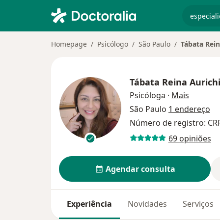
especiali
Homepage
Psicólogo
São Paulo
Tábata Rein
Tábata Reina Aurich
sobre as
Psicóloga
·
Mais
São Paulo
1 endereço
Número de registro: CR
69 opiniões
Agendar consulta
Experiência
Novidades
Serviços