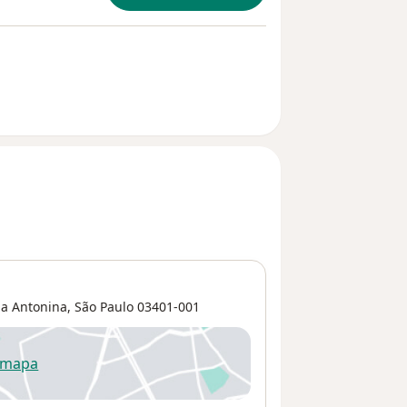
la Antonina
,
São Paulo
03401-001
 mapa
re num novo separador