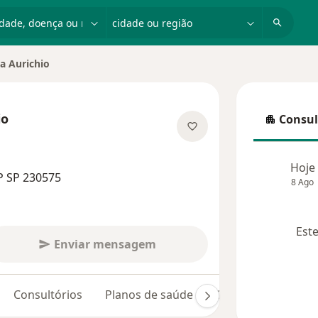
dade, doença ou nome
cidade ou região
a Aurichio
io
Consul
Consulta
 especializações
Hoje
P SP 230575
8 Ago
Este
Enviar mensagem
Consultórios
Planos de saúde
Opiniões (69)
D