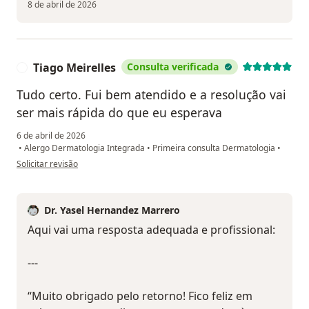
8 de abril de 2026
Tiago Meirelles
Consulta verificada
T
Tudo certo. Fui bem atendido e a resolução vai
ser mais rápida do que eu esperava
6 de abril de 2026
•
Alergo Dermatologia Integrada
•
Primeira consulta Dermatologia
•
na opinião do utilizador Tiago Meirelles
Solicitar revisão
Dr. Yasel Hernandez Marrero
Aqui vai uma resposta adequada e profissional:
---
“Muito obrigado pelo retorno! Fico feliz em