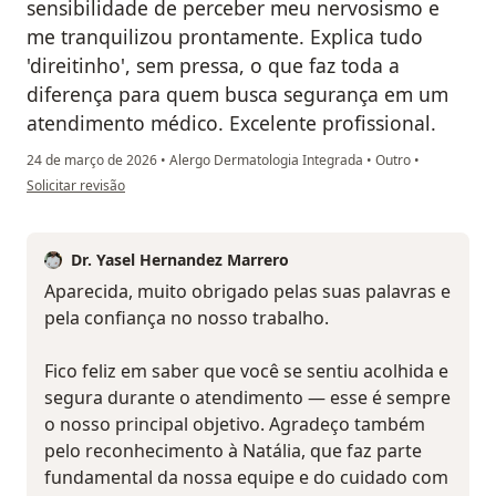
sensibilidade de perceber meu nervosismo e
me tranquilizou prontamente. Explica tudo
'direitinho', sem pressa, o que faz toda a
diferença para quem busca segurança em um
atendimento médico. Excelente profissional.
24 de março de 2026
•
Alergo Dermatologia Integrada
•
Outro
•
na opinião do utilizador Aparecida Maria Ferreira de Paula
Solicitar revisão
Dr. Yasel Hernandez Marrero
Aparecida, muito obrigado pelas suas palavras e
pela confiança no nosso trabalho.
Fico feliz em saber que você se sentiu acolhida e
segura durante o atendimento — esse é sempre
o nosso principal objetivo. Agradeço também
pelo reconhecimento à Natália, que faz parte
fundamental da nossa equipe e do cuidado com