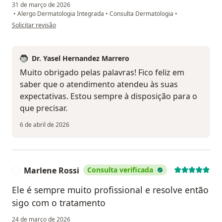
31 de março de 2026
•
Alergo Dermatologia Integrada
•
Consulta Dermatologia
•
na opinião do utilizador Samir
Solicitar revisão
Dr. Yasel Hernandez Marrero
Muito obrigado pelas palavras! Fico feliz em
saber que o atendimento atendeu às suas
expectativas. Estou sempre à disposição para o
que precisar.
6 de abril de 2026
Marlene Rossi
Consulta verificada
M
Ele é sempre muito profissional e resolve então
sigo com o tratamento
24 de março de 2026