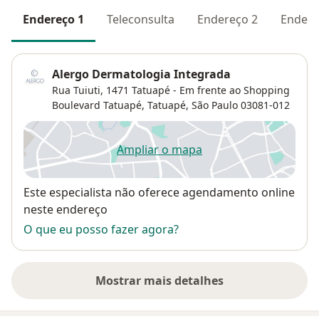
Endereço 1
Teleconsulta
Endereço 2
Endere
Alergo Dermatologia Integrada
Rua Tuiuti, 1471 Tatuapé - Em frente ao Shopping
Boulevard Tatuapé,
Tatuapé
,
São Paulo
03081-012
Ampliar o mapa
abre num novo separador
Disponibilidade
Este especialista não oferece agendamento online
neste endereço
O que eu posso fazer agora?
Mostrar mais detalhes
sobre o endereço