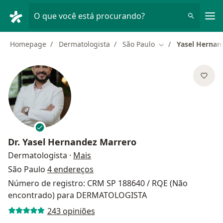
Men
O que você está procurando?
Homepage
Dermatologista
São Paulo
Yasel Hernan
Mudar de cidade
Dr.
Yasel Hernandez Marrero
sobre as especializações
Dermatologista
·
Mais
São Paulo
4 endereços
Número de registro: CRM SP 188640 / RQE (Não
encontrado) para DERMATOLOGISTA
243 opiniões