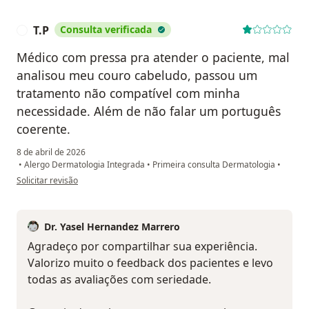
T.P
Consulta verificada
T
Médico com pressa pra atender o paciente, mal
analisou meu couro cabeludo, passou um
tratamento não compatível com minha
necessidade. Além de não falar um português
coerente.
8 de abril de 2026
•
Alergo Dermatologia Integrada
•
Primeira consulta Dermatologia
•
na opinião do utilizador T.P
Solicitar revisão
Dr. Yasel Hernandez Marrero
Agradeço por compartilhar sua experiência.
Valorizo muito o feedback dos pacientes e levo
todas as avaliações com seriedade.