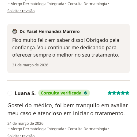
•
Alergo Dermatologia Integrada
•
Consulta Dermatologia
•
na opinião do utilizador Marlene Rossi
Solicitar revisão
Dr. Yasel Hernandez Marrero
Fico muito feliz em saber disso! Obrigado pela
confiança. Vou continuar me dedicando para
oferecer sempre o melhor no seu tratamento.
31 de março de 2026
Luana S.
Consulta verificada
L
Gostei do médico, foi bem tranquilo em avaliar
meu caso e atencioso em iniciar o tratamento.
24 de março de 2026
•
Alergo Dermatologia Integrada
•
Consulta Dermatologia
•
na opinião do utilizador Luana S.
Solicitar revisão