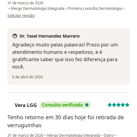
31 de março de 2026
•
Alergo Dermatologia Integrada
•
Primeira consulta Dermatologia
•
na opinião do utilizador Roger
Solicitar revisão
Dr. Yasel Hernandez Marrero
Agradeço muito pelas palavras! Prezo por um
atendimento humano e respeitoso, e é
gratificante saber que isso fez diferença para
você.
6 de abril de 2026
Vera LGG
Consulta verificada
V
Tenho retorno em 30 dias hoje foi retirada de
verruguinhas
31 de março de 2026
•
Alergo Dermatologia Integrada
•
Outro
•