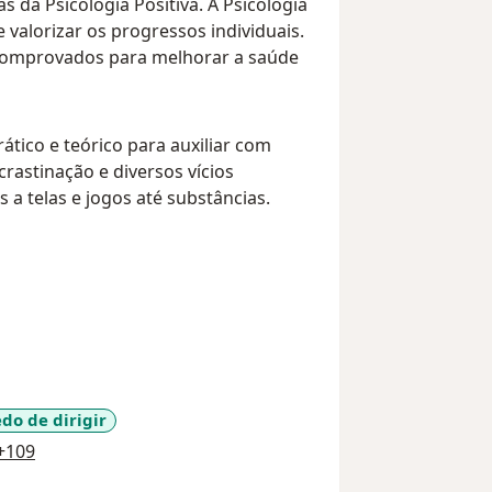
da Psicologia Positiva. A Psicologia
e valorizar os progressos individuais.
 comprovados para melhorar a saúde
ático e teórico para auxiliar com
rastinação e diversos vícios
a telas e jogos até substâncias.
do de dirigir
a11y_sr_more_diseases
+109