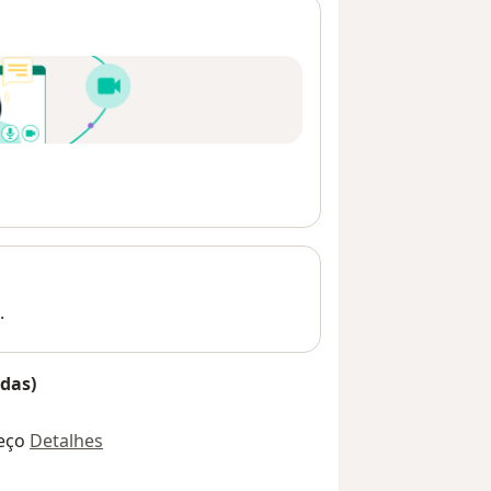
.
das)
eço
Detalhes