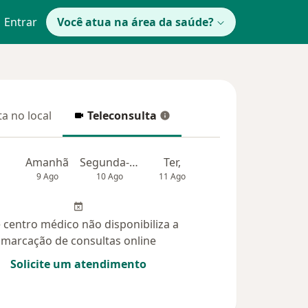
Entrar
Você atua na área da saúde?
a no local
Teleconsulta
 no local
Teleconsulta
Amanhã
Segunda-feira
Ter,
Qua
Qui,
9 Ago
10 Ago
11 Ago
12 Ago
13 Ag
 centro médico não disponibiliza a
marcação de consultas online
Solicite um atendimento
das (11)