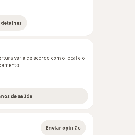
 detalhes
bre o endereço
rtura varia de acordo com o local e o
ndamento!
lanos de saúde
Enviar opinião