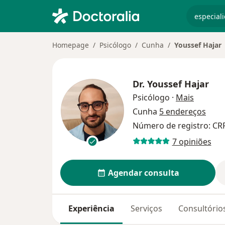
especiali
Homepage
Psicólogo
Cunha
Youssef Hajar
Dr.
Youssef Hajar
sobre as
Psicólogo
·
Mais
Cunha
5 endereços
Número de registro: CR
7 opiniões
Agendar consulta
Experiência
Serviços
Consultório