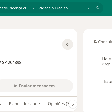
dade, doença ou nome
cidade ou região
Consult
Consulta
 especializações
Hoje
P SP 204898
8 Ago
Este
Enviar mensagem
s
Planos de saúde
Opiniões (7)
Dúvidas respondi