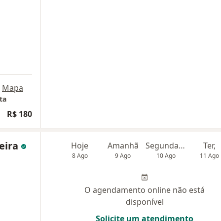
Mapa
ta
R$ 180
eira
Hoje
Amanhã
Segunda-feira
Ter,
8 Ago
9 Ago
10 Ago
11 Ago
O agendamento online não está
disponível
Solicite um atendimento