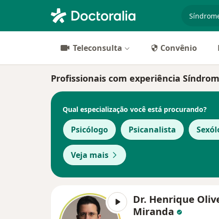
especiali
Teleconsulta
Convênio
Profissionais com experiência Síndrom
Qual especialização você está procurando?
Psicólogo
Psicanalista
Sexól
Veja mais
Dr. Henrique Oliv
Miranda