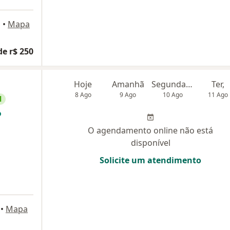
a
•
Mapa
de r$ 250
Hoje
Amanhã
Segunda-feira
Ter,
8 Ago
9 Ago
10 Ago
11 Ago
l
O agendamento online não está
disponível
Solicite um atendimento
•
Mapa