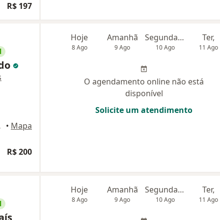
R$ 197
Hoje
Amanhã
Segunda-feira
Ter,
8 Ago
9 Ago
10 Ago
11 Ago
l
ndo
s
O agendamento online não está
disponível
Solicite um atendimento
rtaleza
•
Mapa
R$ 200
Hoje
Amanhã
Segunda-feira
Ter,
8 Ago
9 Ago
10 Ago
11 Ago
l
aís