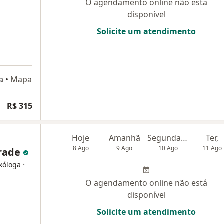
O agendamento online não está
disponível
Solicite um atendimento
a
•
Mapa
)
R$ 315
Hoje
Amanhã
Segunda-feira
Ter,
8 Ago
9 Ago
10 Ago
11 Ago
drade
·
exóloga
O agendamento online não está
disponível
Solicite um atendimento