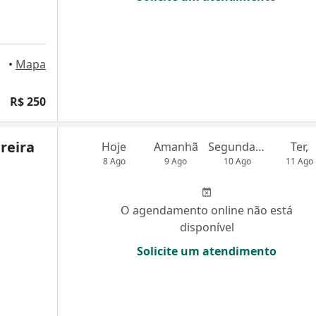
•
Mapa
R$ 250
reira
Hoje
Amanhã
Segunda-feira
Ter,
8 Ago
9 Ago
10 Ago
11 Ago
O agendamento online não está
disponível
Solicite um atendimento