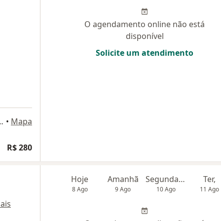
O agendamento online não está
disponível
Solicite um atendimento
tana Júnior 3000, Fortaleza
•
Mapa
R$ 280
Hoje
Amanhã
Segunda-feira
Ter,
8 Ago
9 Ago
10 Ago
11 Ago
ais