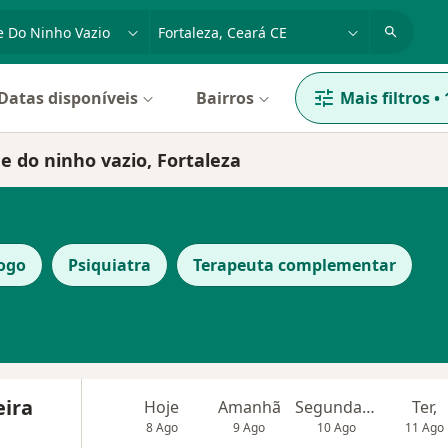
dade, doença ou nome
cidade ou região
Datas disponíveis
Bairros
Mais filtros
•
e do ninho vazio, Fortaleza
ogo
Psiquiatra
Terapeuta complementar
eira
Hoje
Amanhã
Segunda-feira
Ter,
8 Ago
9 Ago
10 Ago
11 Ago