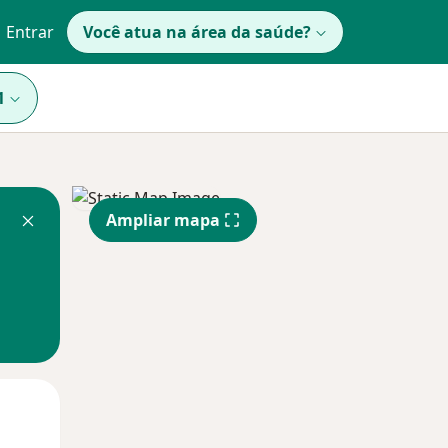
Entrar
Você atua na área da saúde?
1
Ampliar mapa
Qua
Qui,
Sex,
12 Ago
13 Ago
14 Ago