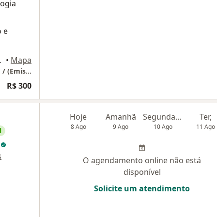
logia
 e
811-341, Fortaleza
•
Mapa
SOMENTE TELECONSULTA/ TERAPIA ONLINE / (Emissão de recibo para reembolso)
R$ 300
Hoje
Amanhã
Segunda-feira
Ter,
8 Ago
9 Ago
10 Ago
11 Ago
l
s
s
O agendamento online não está
disponível
Solicite um atendimento