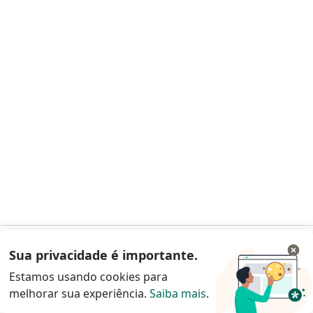
Perguntas frequentes
Aplicações móveis
Blog para pacientes
Para especialistas e clínicas
Preço
Solução para especialistas
Solução para clinicas
Noa Notes
novo
Conteúdos
Termos de uso
Alerta de segurança
Central de Ajuda para clientes
Contato
Doctoralia - Homepage
Sua privacidade é importante.
Acessar App
Estamos usando cookies para
Doctoralia Brasil Serviços Online e Software Ltda
melhorar sua experiência.
Saiba mais
.
Rua Visconde do Rio Branco, 1488 - 2º andar - Batel
Continuar pelo site da Doctoralia
80420-210 Curitiba (Paraná), Brasil