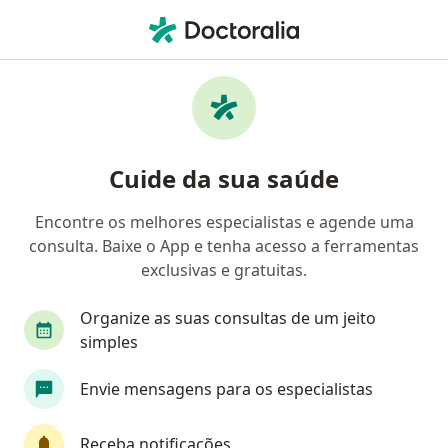
Men
Dependência Química • Fortaleza, Ceará CE
Filtros
• 1
Convênio
Mapa
Profissionais com experiência Dependência
Cuide da sua saúde
química, Fortaleza
Encontre os melhores especialistas e agende uma
consulta. Baixe o App e tenha acesso a ferramentas
Qual especialização você está procurando?
exclusivas e gratuitas.
Psicólogo
Psiquiatra
Psicanalista
Nut
Organize as suas consultas de um jeito
simples
Envie mensagens para os especialistas
Receba notificações