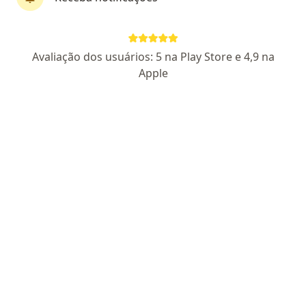
Pagamento online
Parcelamento disponível
Avaliação dos usuários: 5 na Play Store e 4,9 na
Dr. Renan Nogueira
Apple
·
Mais
Psiquiatra
59 opiniões
CRM CE 19407
RQE Nº: 15884
Atendimento humanizado e baseado em
evidências
Residência Médica em Psiquiatria (HUWC-UFC)
Professor universitário - Unichristus
Av Santos Dumont, 3131 - Sala 1121, Torre Del Paseo - Aldeota, Fortaleza
•
Mapa
Clínica Posturale
Primeira consulta presencial
R$ 500
Esse especialista não oferece agendamento online para esse endereço.